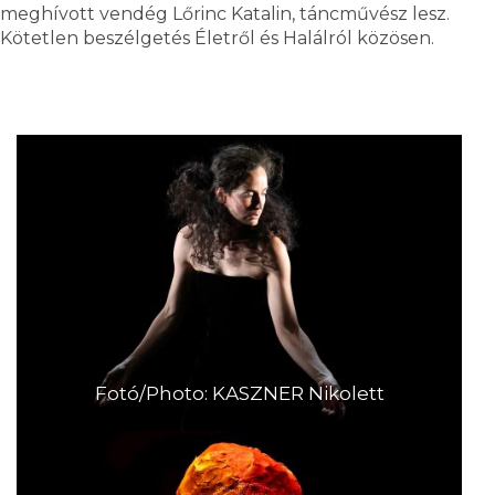
meghívott vendég Lőrinc Katalin, táncművész lesz.
Kötetlen beszélgetés Életről és Halálról közösen.
Fotó/Photo: KASZNER Nikolett