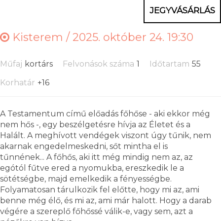
JEGYVÁSÁRLÁS
Kisterem /
2025. október 24. 19:30
Műfaj
kortárs
Felvonások száma
1
Időtartam
55
Korhatár
+16
A Testamentum című előadás főhőse - aki ekkor még
nem hős -, egy beszélgetésre hívja az Életet és a
Halált. A meghívott vendégek viszont úgy tűnik, nem
akarnak engedelmeskedni, sőt mintha el is
tűnnének... A főhős, aki itt még mindig nem az, az
egótól fűtve ered a nyomukba, ereszkedik le a
sötétségbe, majd emelkedik a fényességbe.
Folyamatosan tárulkozik fel előtte, hogy mi az, ami
benne még élő, és mi az, ami már halott. Hogy a darab
végére a szereplő főhőssé válik-e, vagy sem, azt a