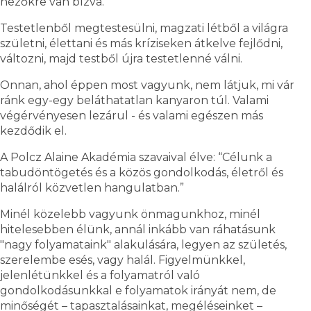
nézőkre van bízva.
Testetlenből megtestesülni, magzati létből a világra
születni, élettani és más kríziseken átkelve fejlődni,
változni, majd testből újra testetlenné válni.
Onnan, ahol éppen most vagyunk, nem látjuk, mi vár
ránk egy-egy beláthatatlan kanyaron túl. Valami
végérvényesen lezárul - és valami egészen más
kezdődik el.
A Polcz Alaine Akadémia szavaival élve: “Célunk a
tabudöntögetés és a közös gondolkodás, életről és
halálról közvetlen hangulatban.”
Minél közelebb vagyunk önmagunkhoz, minél
hitelesebben élünk, annál inkább van ráhatásunk
"nagy folyamataink" alakulására, legyen az születés,
szerelembe esés, vagy halál. Figyelmünkkel,
jelenlétünkkel és a folyamatról való
gondolkodásunkkal e folyamatok irányát nem, de
minőségét – tapasztalásainkat, megéléseinket –