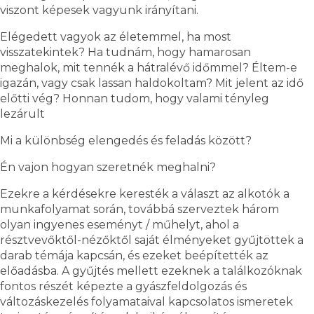
viszont képesek vagyunk irányítani.
Elégedett vagyok az életemmel, ha most
visszatekintek? Ha tudnám, hogy hamarosan
meghalok, mit tennék a hátralévő időmmel? Éltem-e
igazán, vagy csak lassan haldokoltam? Mit jelent az idő
előtti vég? Honnan tudom, hogy valami tényleg
lezárult
Mi a különbség elengedés és feladás között?
Én vajon hogyan szeretnék meghalni?
Ezekre a kérdésekre keresték a választ az alkotók a
munkafolyamat során, továbbá szerveztek három
olyan ingyenes eseményt / műhelyt, ahol a
résztvevőktől-nézőktől saját élményeket gyűjtöttek a
darab témája kapcsán, és ezeket beépítették az
előadásba. A gyűjtés mellett ezeknek a találkozóknak
fontos részét képezte a gyászfeldolgozás és
változáskezelés folyamataival kapcsolatos ismeretek