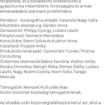
terjesztése, és a (társadalmi) érzékenyítés a
gyászmunka mibenlétére, fontosságára és annak
elmaradásából származó problémákra.
Rendező - koreográfus-előadó: Gesztelyi Nagy Csilla
Alkotótárs-dramaturg: Sándor Anna
Zeneszerző: Philipp György, Lukács László
Fénytervező: Selmeczi Mercédesz
Konzultáns: Stern Szilvia és Kudron Anna
Installáció: Püspök Anita
Produkciós tanácsadó: Csomortáni Tünde / Prizma
Conzulting
Önkéntes résztvevők:Babos Karolina, Walton Attila,
Kovács Domokos, Balogh Réka, Remes Zsófia, Lukács
László, Nagy Noémi Gizella, Stern Szilvi, Faragó
Melinda
Támogatók: Nemzeti Kulturális Alap
Külön köszönet közösségi támogatóinknak.
Az előadás után közönségtalálkozóra kerül sor, ahol a