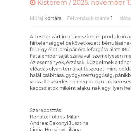
Kisterem /
2025. november 13
Műfaj
kortárs
Felvonások száma
1
Időt
A Testbe zárt ima táncszínházi produkció 
hirtelenséggel bekövetkezett bénulásának 
fel. Egy élet, ami pár óra leforgása alatt 1
fiatalember saját szavaival, személyesen mes
Az események, érzések, küzdelmek a tánc
előadás olyan témákat feszeget, mint példá
halál csábítása, gyógyszerfüggőség, pánikb
visszailleszkedés no meg az új utak keresé
kapcsolatok miként alakulnak egy ilyen he
Szereposztás:
Renátó: Földesi Milán
Andrea: Bakonyi Jusztina
Cintia: Bozsányi Liliána