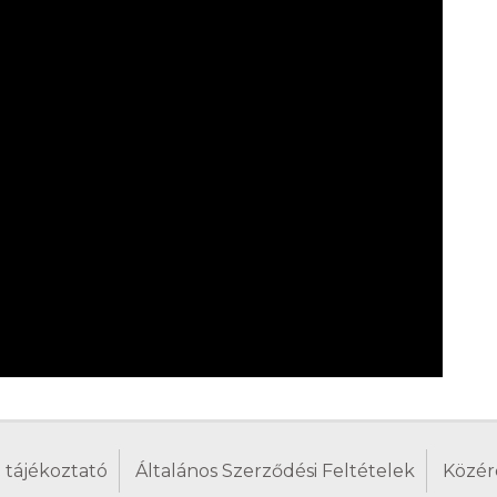
 tájékoztató
Általános Szerződési Feltételek
Közér