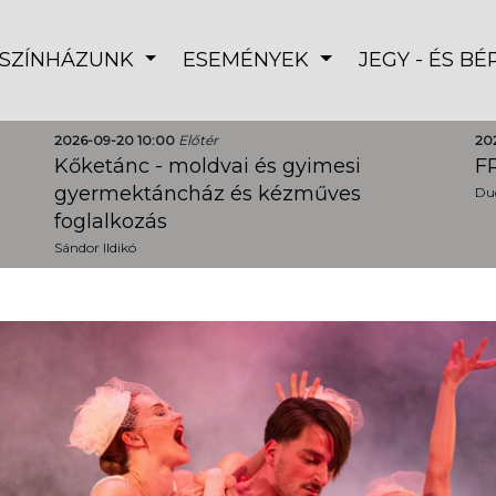
SZÍNHÁZUNK
ESEMÉNYEK
JEGY - ÉS B
2026-09-20 10:00
Előtér
20
Kőketánc - moldvai és gyimesi
FR
gyermektáncház és kézműves
Dud
foglalkozás
Sándor Ildikó