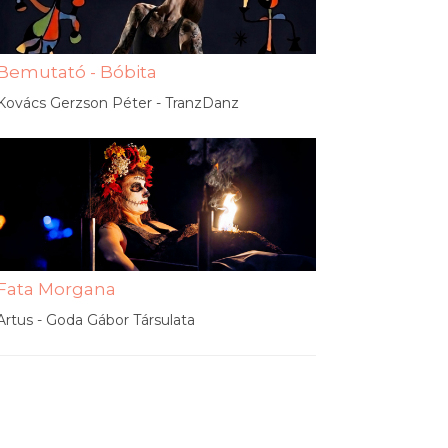
Bemutató - Bóbita
Kovács Gerzson Péter - TranzDanz
Fata Morgana
Artus - Goda Gábor Társulata