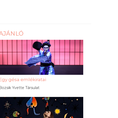
AJÁNLÓ
Egy gésa emlékiratai
Bozsik Yvette Társulat