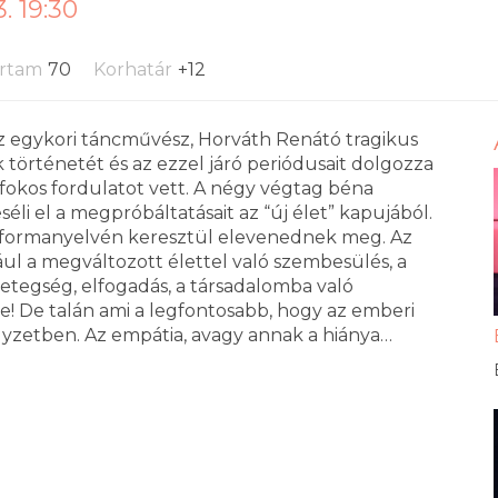
. 19:30
artam
70
Korhatár
+12
az egykori táncművész, Horváth Renátó tragikus
történetét és az ezzel járó periódusait dolgozza
80 fokos fordulatot vett. A négy végtag béna
éli el a megpróbáltatásait az “új élet” kapujából.
 formanyelvén keresztül elevenednek meg. Az
ul a megváltozott élettel való szembesülés, a
etegség, elfogadás, a társadalomba való
se! De talán ami a legfontosabb, hogy az emberi
lyzetben. Az empátia, avagy annak a hiánya…