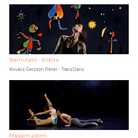
Bemutató - Bóbita
Kovács Gerzson Péter - TranzDanz
Magam adom