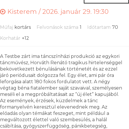
Kisterem /
2026. január 29. 19:30
Műfaj
kortárs
Felvonások száma
1
Időtartam
70
Korhatár
+12
A Testbe zárt ima táncszínházi produkció az egykori
táncművész, Horváth Renátó tragikus hirtelenséggel
bekövetkezett bénulásának történetét és az ezzel
járó periódusait dolgozza fel. Egy élet, ami pár óra
leforgása alatt 180 fokos fordulatot vett. A négy
végtag béna fiatalember saját szavaival, személyesen
meséli el a megpróbáltatásait az “új élet” kapujából.
Az események, érzések, küzdelmek a tánc
formanyelvén keresztül elevenednek meg. Az
előadás olyan témákat feszeget, mint például a
megváltozott élettel való szembesülés, a halál
csábítása, gyógyszerfüggőség, pánikbetegség,