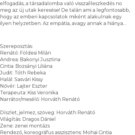
elfogadás, a társadalomba való visszailleszkedés no
meg az új utak keresése! De talán ami a legfontosabb,
hogy az emberi kapcsolatok miként alakulnak egy
ilyen helyzetben. Az empátia, avagy annak a hiánya…
Szereposztás:
Renátó: Földesi Milán
Andrea: Bakonyi Jusztina
Cintia: Bozsányi Liliána
Judit: Tóth Rebeka
Halál: Sasvári Kissy
Nővér: Lajter Eszter
Terapeuta: Kiss Veronika
Narrátor/mesélő: Horváth Renátó
Díszlet, jelmez, szöveg: Horváth Renátó
Világítás: Dragos Dániel
Zene: zenei montázs
Rendező, koreográfus asszisztens: Mohai Cintia