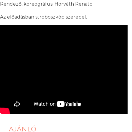
Rendező, koreográfus: Horváth Renátó
Az előadásban stroboszkóp szerepel.
AJÁNLÓ