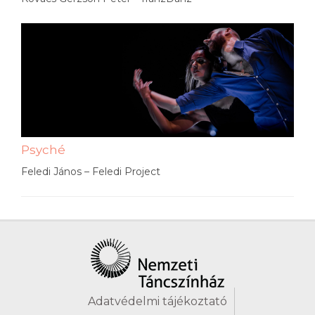
Psyché
Feledi János – Feledi Project
Adatvédelmi tájékoztató