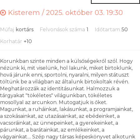
Kisterem /
2025. október 03. 19:30
Műfaj
kortárs
Felvonások száma
1
Időtartam
50
Korhatár
+10
Korunkban szinte minden a külsőségekről szól. Hogy
nézünk ki, mit viselünk, hol lakunk, miket birtoklunk,
hová járunk enni, sportolni, nyaralni, milyen státuszt
töltünk be a világban az általunk birtokoltak révén.
Meghatározzák az identitásunkat. Halmozzuk a
tárgyakat "tökéletes" világunkban, tökéletes
mosollyal az arcunkon. Mutogatjuk is őket.
Magunkat, a ruháinkat, lakásunkat, a programjainkat,
a szokásainkat, az utazásainkat, az ebédeinket, a
vacsoráinkat, az ünnepeinket, a gyerekeinket, a
párunkat, a barátainkat, az emlékeinket, a
vágyainkat.... Szép nagy társas képeskönyvet alkotunk