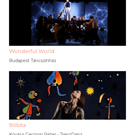
Wonderful World
Budapest Táncszínház
Bóbita
Kovács Gerzson Péter - TranzDanz