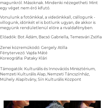
magunkról. Másoknak. Mindenki nézegetheti. Mint
egy véget nem érő kifutó.
Vonulunk a fotóinkkal, a videóinkkall, csillogunk -
villogunk, időnkét el is botlunk ugyan, de akkor is
megyünk rendületlenül előre a rivaldafényben.
Előadók: Bot Ádám, Bacsó Gabriella, Temesvári Zsófia
Zenei közreműködő: Gergely Atilla
Fénytervező: Vajda Máté
Koreográfia: Pataky Klári
Támogatók: Kulturális és Innovációs Minisztérium,
Nemzeti Kulturális Alap, Nemzeti Táncszínház,
Műhely Alapítvány, Sín Kulturális Központ