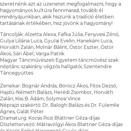
szeretnénk azt az üzenetet megfogalmazni, hogy a
hagyományos kultúra fennmarad, tovább él
mindnyájunkban, akik hiszünk a tradíció életben
tartásának értékében, hisz jövőnk a hagyomány!
Táncolják: Alzetta Alexa, Fafka Júlia, Fenyvesi Zénó,
Gulya Liliána Luca, Gyulai Evelin, Hanekám Luca,
Horváth Zalán, Molnár Bálint, Östör Eszter, Östör
Ákos, Sári Ábel, Varga Patrik
Magyar Táncművészeti Egyetem táncművész szak
néptánc szakirány végzős hallgatói, Szentendre
Táncegyüttes
Zenekar: Bognár András, Böröcz Ákos, Fitos Dezső,
Hajdú-Németh Balázs, Herédi Zsombor, Horváth
Zalán, Kiss B. Ádám, Solymosi Vince
Néprajzi szakértő: Dr. Balogh Balázs és Dr. Fülemile
Ágnes, Galát Péter
Dramaturg: Kocsis Rozi Blattner Géza-díjas
Díszlettervező: Mátravölgyi Ákos Blattner Géza-díjas
és Kocsis Enikő Harangozó Gyula-díjas