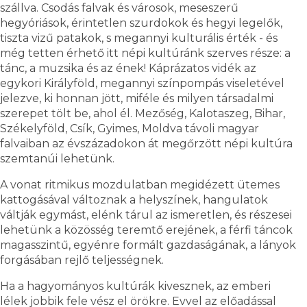
szállva. Csodás falvak és városok, meseszerű
hegyóriások, érintetlen szurdokok és hegyi legelők,
tiszta vizű patakok, s megannyi kulturális érték - és
még tetten érhető itt népi kultúránk szerves része: a
tánc, a muzsika és az ének! Káprázatos vidék az
egykori Királyföld, megannyi színpompás viseletével
jelezve, ki honnan jött, miféle és milyen társadalmi
szerepet tölt be, ahol él. Mezőség, Kalotaszeg, Bihar,
Székelyföld, Csík, Gyimes, Moldva távoli magyar
falvaiban az évszázadokon át megőrzött népi kultúra
szemtanúi lehetünk.
A vonat ritmikus mozdulatban megidézett ütemes
kattogásával változnak a helyszínek, hangulatok
váltják egymást, elénk tárul az ismeretlen, és részesei
lehetünk a közösség teremtő erejének, a férfi táncok
magasszintű, egyénre formált gazdaságának, a lányok
forgásában rejlő teljességnek.
Ha a hagyományos kultúrák kivesznek, az emberi
lélek jobbik fele vész el örökre. Evvel az előadással