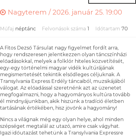
Nagyterem /
2026. január 25. 19:00
Műfaj
néptánc
Felvonások száma
1
Időtartam
70
A Fitos Dezső Társulat nagy figyelmet fordít arra,
hogy rendszeresen jelentkezzen olyan táncszínházi
előadásokkal, melyek a folklór hiteles közvetítését,
egy-egy történelmi magyar vidék kultúrájának
megismertetését tekintik elsődleges céljuknak. A
Transylvania Express Erdély táncaiból, muzsikájából
válogat. Az előadással szeretnénk azt az üzenetet
megfogalmazni, hogy a hagyományos kultúra tovább
él mindnyájunkban, akik hiszünk a tradíció életben
tartásának értékében, hisz jövőnk a hagyomány!
Nincs a világnak még egy olyan helye, ahol minden
szépséget megtalál az utazó, amire csak vágyhat.
Igazi időutazást tehetünk a Transylvania Expressre