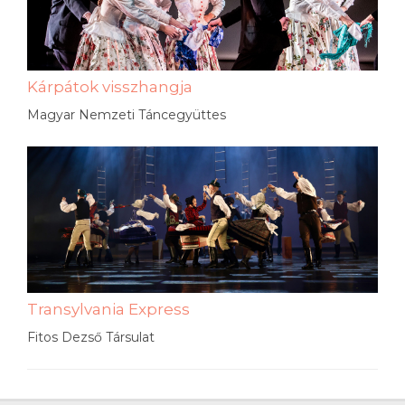
Kárpátok visszhangja
Magyar Nemzeti Táncegyüttes
Transylvania Express
Fitos Dezső Társulat