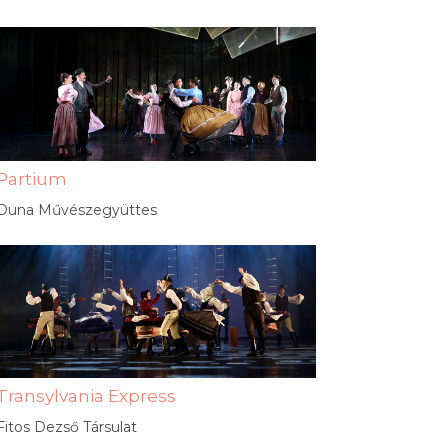
Partium
Duna Művészegyüttes
Transylvania Express
Fitos Dezső Társulat