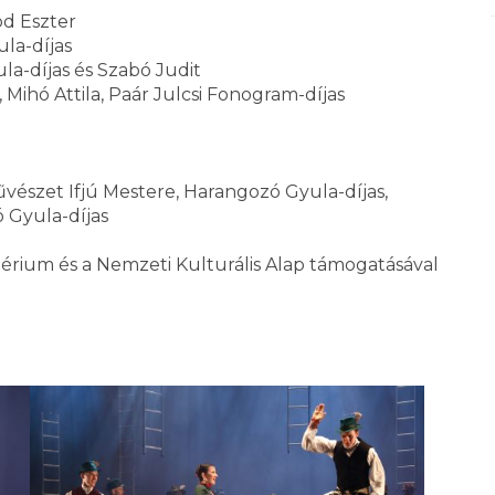
od Eszter
ula-díjas
la-díjas és Szabó Judit
 Mihó Attila, Paár Julcsi Fonogram-díjas
észet Ifjú Mestere, Harangozó Gyula-díjas,
 Gyula-díjas
ztérium és a Nemzeti Kulturális Alap támogatásával