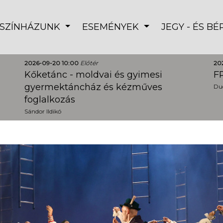
SZÍNHÁZUNK
ESEMÉNYEK
JEGY - ÉS B
2026-09-20 10:00
Előtér
20
Kőketánc - moldvai és gyimesi
FR
gyermektáncház és kézműves
Dud
foglalkozás
Sándor Ildikó