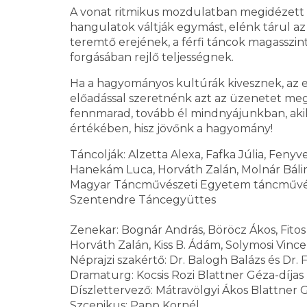
A vonat ritmikus mozdulatban megidézett 
hangulatok váltják egymást, elénk tárul az
teremtő erejének, a férfi táncok magasszin
forgásában rejlő teljességnek.
Ha a hagyományos kultúrák kivesznek, az emb
előadással szeretnénk azt az üzenetet me
fennmarad, tovább él mindnyájunkban, akik
értékében, hisz jövőnk a hagyomány!
Táncolják: Alzetta Alexa, Fafka Júlia, Fenyve
Hanekám Luca, Horváth Zalán, Molnár Bálint,
Magyar Táncművészeti Egyetem táncművész 
Szentendre Táncegyüttes
Zenekar: Bognár András, Böröcz Ákos, Fito
Horváth Zalán, Kiss B. Ádám, Solymosi Vince
Néprajzi szakértő: Dr. Balogh Balázs és Dr.
Dramaturg: Kocsis Rozi Blattner Géza-díjas
Díszlettervező: Mátravölgyi Ákos Blattner 
Szcenikus: Papp Kornél