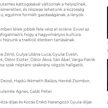
ütemes kattogásával változnak a helyszínek,
 ismeretlen, és részesei lehetünk a közösség
tű, egyénre formált gazdaságának, a lányok
eri lélek jobbik fele vész el örökre. Evvel az
gfogalmazni, hogy a hagyományos kultúra
 hiszünk a tradíció életben tartásának
si Zénó, Gulya Liliána Luca, Gyulai Evelin,
 Östör Eszter, Östör Ákos, Sári Ábel, Varga Patrik
szak néptánc szakirány végzős hallgatói,
s Dezső, Hajdú-Németh Balázs, Herédi Zsombor,
 Fülemile Ágnes, Galát Péter
Géza-díjas és Kocsis Enikő Harangozó Gyula-díjas