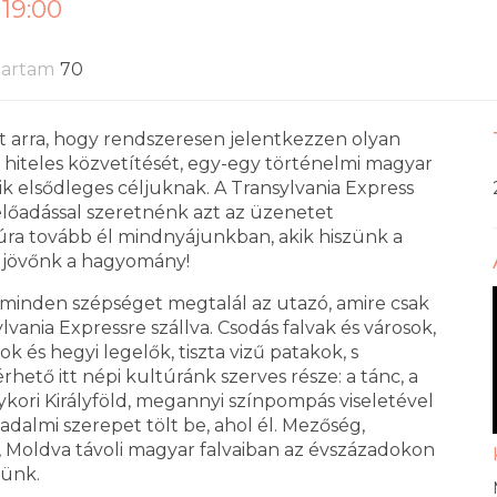
 19:00
tartam
70
ít arra, hogy rendszeresen jelentkezzen olyan
r hiteles közvetítését, egy-egy történelmi magyar
k elsődleges céljuknak. A Transylvania Express
 előadással szeretnénk azt az üzenetet
a tovább él mindnyájunkban, akik hiszünk a
z jövőnk a hagyomány!
 minden szépséget megtalál az utazó, amire csak
vania Expressre szállva. Csodás falvak és városok,
 és hegyi legelők, tiszta vizű patakok, s
hető itt népi kultúránk szerves része: a tánc, a
ykori Királyföld, megannyi színpompás viseletével
sadalmi szerepet tölt be, ahol él. Mezőség,
s, Moldva távoli magyar falvaiban az évszázadokon
tünk.