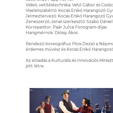
Videó, vetítéstechnika: Vető Gábor és Csob
Viseletszakértő: Kocsis Enikő Harangozó Gy
Jelmeztervező: Kocsis Enikő Harangozó Gyu
Zeneszerző, zenei szerkesztő: Szabó Dániel,
Korrepetitor: Paár Julcsi Fonogram-díjas
Hangmérnök: Dióssy Ákos
Rendező-koreográfus: Fitos Dezső a Népműv
érdemes művész és Kocsis Enikő Harangozó
Az előadás a Kulturális és Innovációs Minis
jött létre.