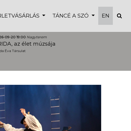
ÉRLETVÁSÁRLÁS
TÁNCÉ A SZÓ
EN
26-09-20 19:00
Nagyterem
IDA, az élet múzsája
a Éva Társulat