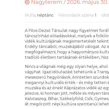
Nagyterem /
2026. május 30.
Műfaj
néptánc
Felvonások száma
1
Idő
A Fitos Dezső Társulat nagy figyelmet ford
táncszínházi előadásokkal, melyek a folkló
vidék kultúrájának megismertetését tekinti
Erdély táncaiból, muzsikájából válogat. Az
megfogalmazni, hogy a hagyományos kultúr
tradíció életben tartásának értékében, his
Nincs a világnak még egy olyan helye, ahol
vágyhat. Igazi időutazást tehetünk a Transyl
meseszerű hegyóriások, érintetlen szurdokok
megannyi kulturális érték - és még tetten ér
muzsika és az ének! Káprázatos vidék az eg
jelezve, ki honnan jött, miféle és milyen tár
Kalotaszeg, Bihar, Székelyföld, Csík, Gyime
át megőrzött népi kultúra szemtanúi lehe