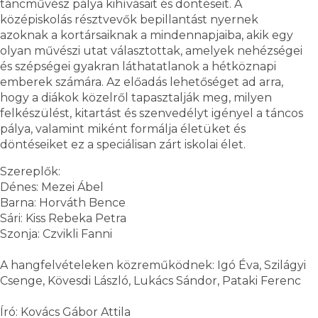
táncművész pálya kihívásait és döntéseit. A
középiskolás résztvevők bepillantást nyernek
azoknak a kortársaiknak a mindennapjaiba, akik egy
olyan művészi utat választottak, amelyek nehézségei
és szépségei gyakran láthatatlanok a hétköznapi
emberek számára. Az előadás lehetőséget ad arra,
hogy a diákok közelről tapasztalják meg, milyen
felkészülést, kitartást és szenvedélyt igényel a táncos
pálya, valamint miként formálja életüket és
döntéseiket ez a speciálisan zárt iskolai élet.
Szereplők:
Dénes: Mezei Ábel
Barna: Horváth Bence
Sári: Kiss Rebeka Petra
Szonja: Czvikli Fanni
A hangfelvételeken közreműködnek: Igó Éva, Szilágyi
Csenge, Kövesdi László, Lukács Sándor, Pataki Ferenc
Író: Kovács Gábor Attila