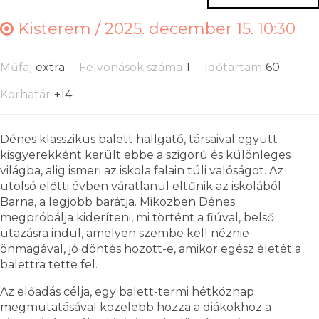
Kisterem /
2025. december 15. 10:30
Műfaj
extra
Felvonások száma
1
Időtartam
60
Korhatár
+14
Dénes klasszikus balett hallgató, társaival együtt
kisgyerekként került ebbe a szigorú és különleges
világba, alig ismeri az iskola falain túli valóságot. Az
utolsó előtti évben váratlanul eltűnik az iskolából
Barna, a legjobb barátja. Miközben Dénes
megpróbálja kideríteni, mi történt a fiúval, belső
utazásra indul, amelyen szembe kell néznie
önmagával, jó döntés hozott-e, amikor egész életét a
balettra tette fel.
Az előadás célja, egy balett-termi hétköznap
megmutatásával közelebb hozza a diákokhoz a