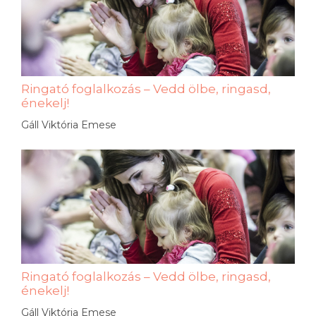
Ringató foglalkozás – Vedd ölbe, ringasd,
énekelj!
Gáll Viktória Emese
Ringató foglalkozás – Vedd ölbe, ringasd,
énekelj!
Gáll Viktória Emese