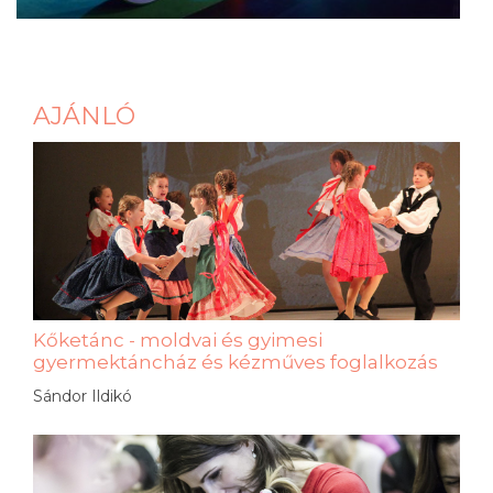
AJÁNLÓ
Kőketánc - moldvai és gyimesi
gyermektáncház és kézműves foglalkozás
Sándor Ildikó