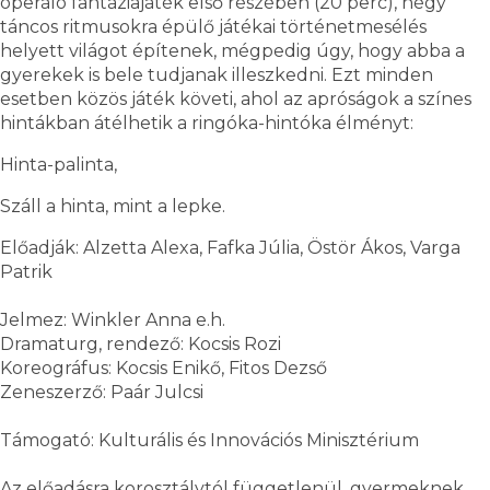
operáló fantáziajáték első részében (20 perc), négy
táncos ritmusokra épülő játékai történetmesélés
helyett világot építenek, mégpedig úgy, hogy abba a
gyerekek is bele tudjanak illeszkedni. Ezt minden
esetben közös játék követi, ahol az apróságok a színes
hintákban átélhetik a ringóka-hintóka élményt:
Hinta-palinta,
Száll a hinta, mint a lepke.
Előadják: Alzetta Alexa, Fafka Júlia, Östör Ákos, Varga
Patrik
Jelmez: Winkler Anna e.h.
Dramaturg, rendező: Kocsis Rozi
Koreográfus: Kocsis Enikő, Fitos Dezső
Zeneszerző: Paár Julcsi
Támogató: Kulturális és Innovációs Minisztérium
Az előadásra korosztálytól függetlenül, gyermeknek