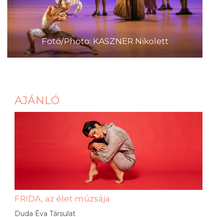
Fotó/Photo: KASZNER Nikolett
AJÁNLÓ
FRIDA, az élet múzsája
Duda Éva Társulat