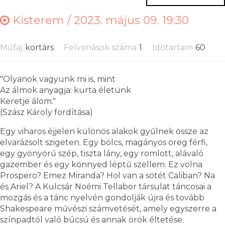
Kisterem /
2023. május 09. 19:30
Műfaj
kortárs
Felvonások száma
1
Időtartam
60
"Olyanok vagyunk mi is, mint
Az álmok anyagja: kurta életünk
Keretje álom."
(Szász Károly fordítása)
Egy viharos éjjelen különös alakok gyűlnek össze az
elvarázsolt szigeten. Egy bölcs, magányos öreg férfi,
egy gyönyörű szép, tiszta lány, egy romlott, alávaló
gazember és egy könnyed léptű szellem. Ez volna
Prospero? Emez Miranda? Hol van a sötét Caliban? Na
és Ariel? A Kulcsár Noémi Tellabor társulat táncosai a
mozgás és a tánc nyelvén gondolják újra és tovább
Shakespeare művészi számvetését, amely egyszerre a
színpadtól való búcsú és annak örök éltetése.