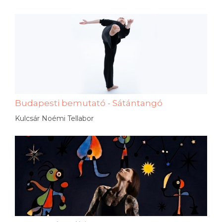
Budapesti bemutató - Sátántangó
Kulcsár Noémi Tellabor