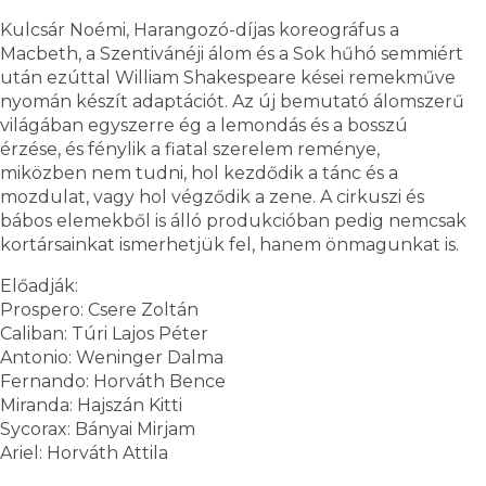
Kulcsár Noémi, Harangozó-díjas koreográfus a
Macbeth, a Szentivánéji álom és a Sok hűhó semmiért
után ezúttal William Shakespeare kései remekműve
nyomán készít adaptációt. Az új bemutató álomszerű
világában egyszerre ég a lemondás és a bosszú
érzése, és fénylik a fiatal szerelem reménye,
miközben nem tudni, hol kezdődik a tánc és a
mozdulat, vagy hol végződik a zene. A cirkuszi és
bábos elemekből is álló produkcióban pedig nemcsak
kortársainkat ismerhetjük fel, hanem önmagunkat is.
Előadják:
Prospero: Csere Zoltán
Caliban: Túri Lajos Péter
Antonio: Weninger Dalma
Fernando: Horváth Bence
Miranda: Hajszán Kitti
Sycorax: Bányai Mirjam
Ariel: Horváth Attila