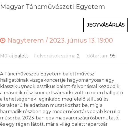
Magyar Táncművészeti Egyetem
JEGYVÁSÁRLÁS
Nagyterem /
2023. június 13. 19:00
Műfaj
balett
Felvonások száma
2
Időtartam
95
A Táncművészeti Egyetem balettművész
hallgatóinak vizsgakoncertje hagyományosan egy
klasszikus/neoklasszikus balett-felvonással kezdődik,
a második rész koncertszámai között minden hallgató
a tehetségének leginkább megfelelő stílusú és
karakterű feladatban mutatkozhat be, míg a
harmadik részben egy modern/kortárs darab kerül a
műsorba. 2023-ban egy magyarországi ősbemutató,
és egy régen látott, már a világ balettrepertoár