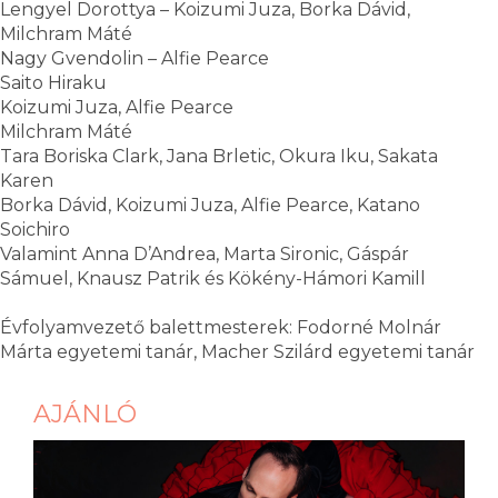
Lengyel Dorottya – Koizumi Juza, Borka Dávid,
Milchram Máté
Nagy Gvendolin – Alfie Pearce
Saito Hiraku
Koizumi Juza, Alfie Pearce
Milchram Máté
Tara Boriska Clark, Jana Brletic, Okura Iku, Sakata
Karen
Borka Dávid, Koizumi Juza, Alfie Pearce, Katano
Soichiro
Valamint Anna D’Andrea, Marta Sironic, Gáspár
Sámuel, Knausz Patrik és Kökény-Hámori Kamill
Évfolyamvezető balettmesterek: Fodorné Molnár
Márta egyetemi tanár, Macher Szilárd egyetemi tanár
AJÁNLÓ