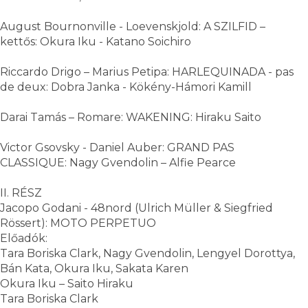
August Bournonville - Loevenskjold: A SZILFID –
kettős: Okura Iku - Katano Soichiro
Riccardo Drigo – Marius Petipa: HARLEQUINADA - pas
de deux: Dobra Janka - Kökény-Hámori Kamill
Darai Tamás – Romare: WAKENING: Hiraku Saito
Victor Gsovsky - Daniel Auber: GRAND PAS
CLASSIQUE: Nagy Gvendolin – Alfie Pearce
II. RÉSZ
Jacopo Godani - 48nord (Ulrich Müller & Siegfried
Rössert): MOTO PERPETUO
Előadók:
Tara Boriska Clark, Nagy Gvendolin, Lengyel Dorottya,
Bán Kata, Okura Iku, Sakata Karen
Okura Iku – Saito Hiraku
Tara Boriska Clark