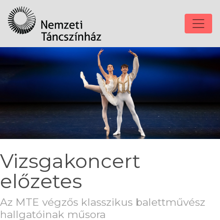
Vizsgakoncert
előzetes
Az MTE végzős klasszikus balettművész
hallgatóinak műsora