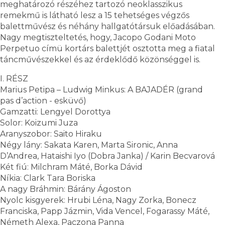
meghatározó részéhez tartozó neoklasszikus
remekmű is látható lesz a 15 tehetséges végzős
balettművész és néhány hallgatótársuk előadásában.
Nagy megtiszteltetés, hogy, Jacopo Godani Moto
Perpetuo címü kortárs balettjét osztotta meg a fiatal
táncművészekkel és az érdeklődő közönséggel is.
I. RÉSZ
Marius Petipa – Ludwig Minkus: A BAJADÉR (grand
pas d’action - esküvő)
Gamzatti: Lengyel Dorottya
Solor: Koizumi Juza
Aranyszobor: Saito Hiraku
Négy lány: Sakata Karen, Marta Sironic, Anna
D’Andrea, Hataishi Iyo (Dobra Janka) / Karin Becvarová
Két fiú: Milchram Máté, Borka Dávid
Níkia: Clark Tara Boriska
A nagy Bráhmin: Bárány Ágoston
Nyolc kisgyerek: Hrubi Léna, Nagy Zorka, Bonecz
Franciska, Papp Jázmin, Vida Vencel, Fogarassy Máté,
Németh Alexa, Paczona Panna