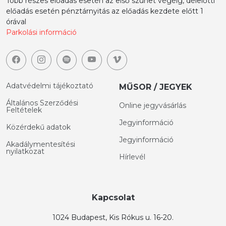
Több részes előadás esetén az első szünet végéig, délelőtti
előadás esetén pénztárnyitás az előadás kezdete előtt 1
órával
Parkolási információ
Adatvédelmi tájékoztató
MŰSOR / JEGYEK
Általános Szerződési
Online jegyvásárlás
Feltételek
Jegyinformáció
Közérdekű adatok
Jegyinformáció
Akadálymentesítési
nyilatkozat
Hírlevél
Kapcsolat
1024 Budapest, Kis Rókus u. 16-20.