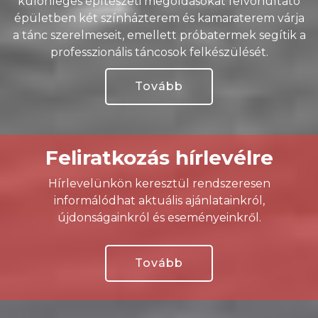
különleges építészeti megoldásokat felvonultató
épületben két színházterem és kamaraterem várja
a tánc szerelmeseit, emellett próbatermek segítik a
professzionális táncosok felkészülését.
Tovább
Feliratkozás hírlevélre
Hírlevelünkön keresztül rendszeresen
informálódhat aktuális ajánlatainkról,
újdonságainkról és eseményeinkről.
Tovább