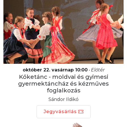
október 22. vasárnap 10:00
•
Előtér
Kőketánc - moldvai és gyimesi
gyermektáncház és kézműves
foglalkozás
Sándor Ildikó
Jegyvásárlás