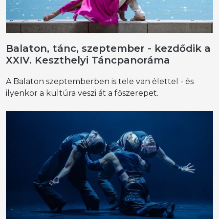
Balaton, tánc, szeptember - kezdődik a
XXIV. Keszthelyi Táncpanoráma
A Balaton szeptemberben is tele van élettel - és
ilyenkor a kultúra veszi át a főszerepet.