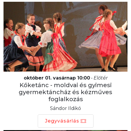
október 01. vasárnap 10:00
•
Előtér
Kőketánc - moldvai és gyimesi
gyermektáncház és kézműves
foglalkozás
Sándor Ildikó
Jegyvásárlás