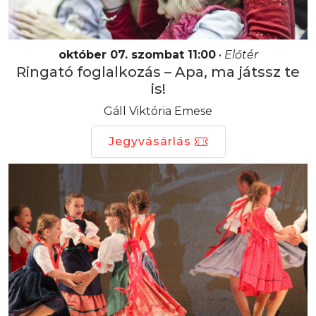
október 07. szombat 11:00
•
Előtér
Ringató foglalkozás – Apa, ma játssz te
is!
Gáll Viktória Emese
Jegyvásárlás