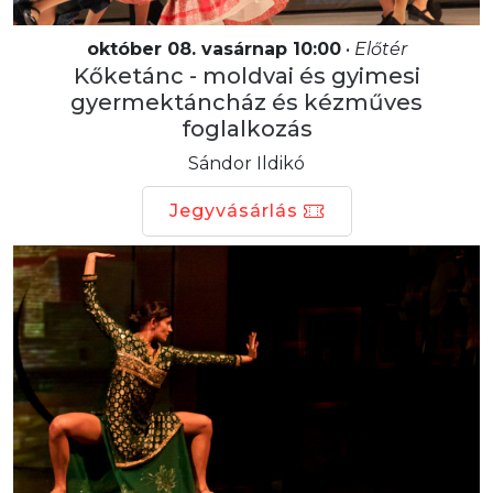
október 08. vasárnap 10:00
•
Előtér
Kőketánc - moldvai és gyimesi
gyermektáncház és kézműves
foglalkozás
Sándor Ildikó
Jegyvásárlás