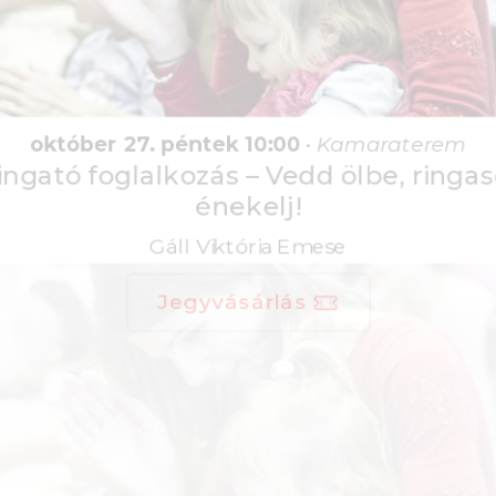
október 27. péntek 10:00
•
Kamaraterem
Ringató foglalkozás – Vedd ölbe, ringasd,
énekelj!
Gáll Viktória Emese
Jegyvásárlás