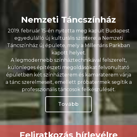
Nemzeti Táncszínház
2019. február 15-én nyitotta meg kapuit Budapest
egyedülálló új kulturális színtere: a Nemzeti
Táncszínház új épülete, mely a Millenáris Parkban
kapott helyet.
A legmodernebb színháztechnikával felszerelt,
különleges építészeti megoldásokat felvonultató
épületben két színházterem és kamaraterem várja
a tánc szerelmeseit, emellett próbatermek segítik a
professzionális táncosok felkészülését.
Tovább
Feliratkozás hírlevélre