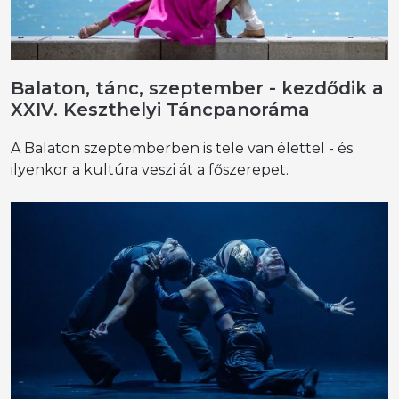
Balaton, tánc, szeptember - kezdődik a
XXIV. Keszthelyi Táncpanoráma
A Balaton szeptemberben is tele van élettel - és
ilyenkor a kultúra veszi át a főszerepet.