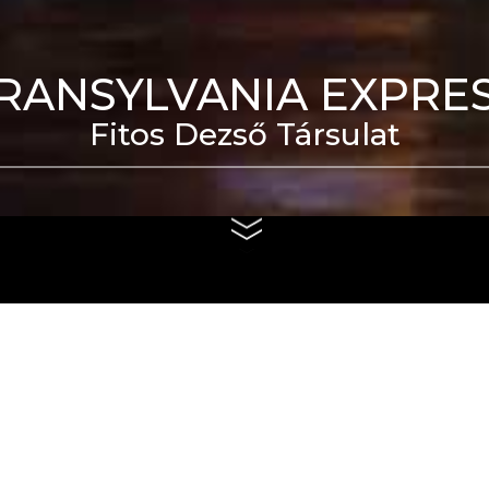
RANSYLVANIA EXPRE
Fitos Dezső Társulat
eti Táncszínház épülete
us 4. és szeptember 6.