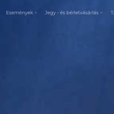
Események
Jegy - és bérletvásárlás
T