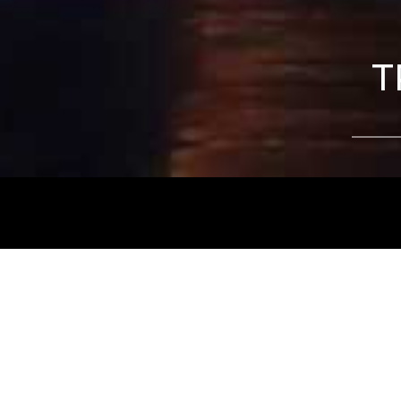
T
Tájékoztatjuk kedves nézőinket, hogy a
Nemz
és az
Intermezzo Buda Kávézó, 2026. júli
között
zárva tart.