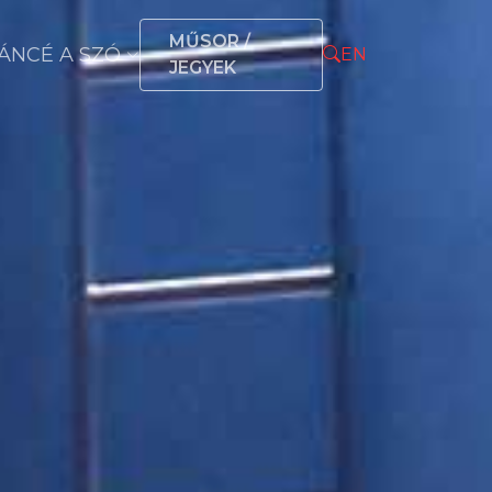
MŰSOR /
ÁNCÉ A SZÓ
EN
JEGYEK