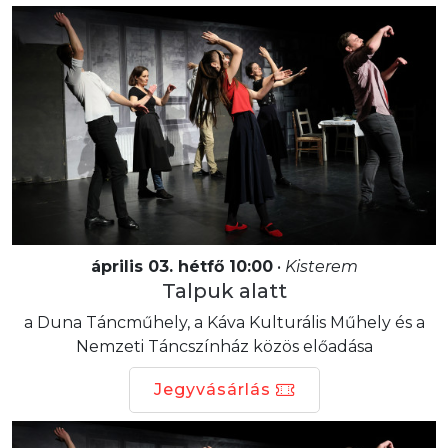
április 03. hétfő 10:00
•
Kisterem
Talpuk alatt
a Duna Táncműhely, a Káva Kulturális Műhely és a
Nemzeti Táncszínház közös előadása
Jegyvásárlás