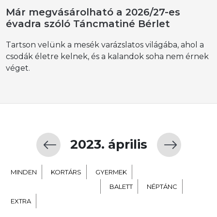
Már megvásárolható a 2026/27-es
évadra szóló Táncmatiné Bérlet
Tartson velünk a mesék varázslatos világába, ahol a
csodák életre kelnek, és a kalandok soha nem érnek
véget.
2023. április
MINDEN
KORTÁRS
GYERMEK
TÁNC SZÍNHÁZ NEVELÉS
BALETT
NÉPTÁNC
EXTRA