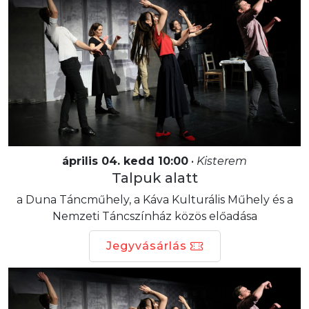
április 04. kedd 10:00
•
Kisterem
Talpuk alatt
a Duna Táncműhely, a Káva Kulturális Műhely és a
Nemzeti Táncszínház közös előadása
Jegyvásárlás