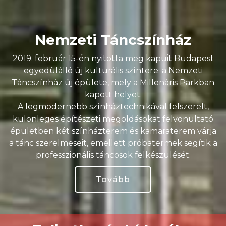
Nemzeti Táncszínház
2019. február 15-én nyitotta meg kapuit Budapest
egyedülálló új kulturális színtere: a Nemzeti
Táncszínház új épülete, mely a Millenáris Parkban
kapott helyet.
A legmodernebb színháztechnikával felszerelt,
különleges építészeti megoldásokat felvonultató
épületben két színházterem és kamaraterem várja
a tánc szerelmeseit, emellett próbatermek segítik a
professzionális táncosok felkészülését.
Tovább