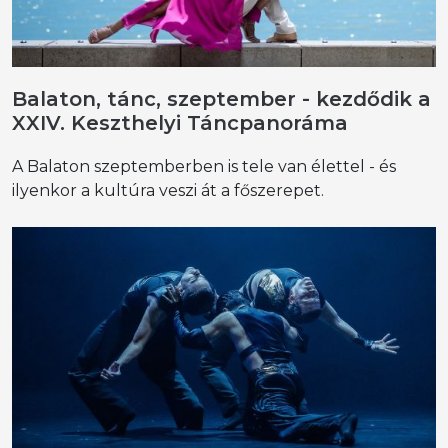
Balaton, tánc, szeptember - kezdődik a
XXIV. Keszthelyi Táncpanoráma
A Balaton szeptemberben is tele van élettel - és
ilyenkor a kultúra veszi át a főszerepet.