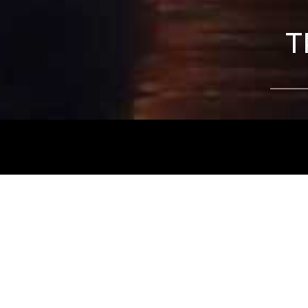
T
Tájékoztatjuk kedves nézőinket, hogy a
Nemz
és az
Intermezzo Buda Kávézó, 2026. júli
között
zárva tart.