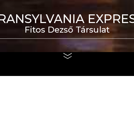
RANSYLVANIA EXPRE
Fitos Dezső Társulat
eti Táncszínház épülete
us 4. és szeptember 6.