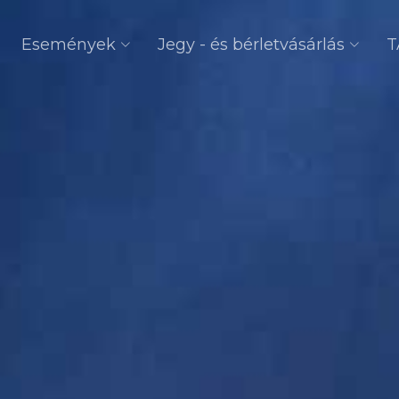
Események
Jegy - és bérletvásárlás
T