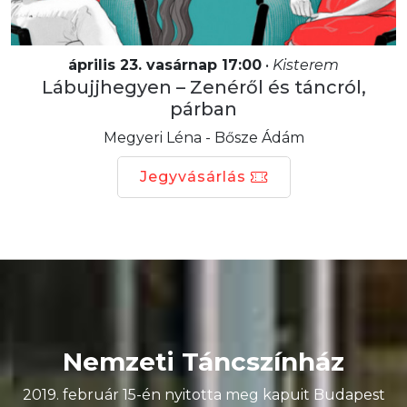
április 23. vasárnap 17:00
•
Kisterem
Lábujjhegyen – Zenéről és táncról,
párban
Megyeri Léna - Bősze Ádám
Jegyvásárlás
Nemzeti Táncszínház
2019. február 15-én nyitotta meg kapuit Budapest