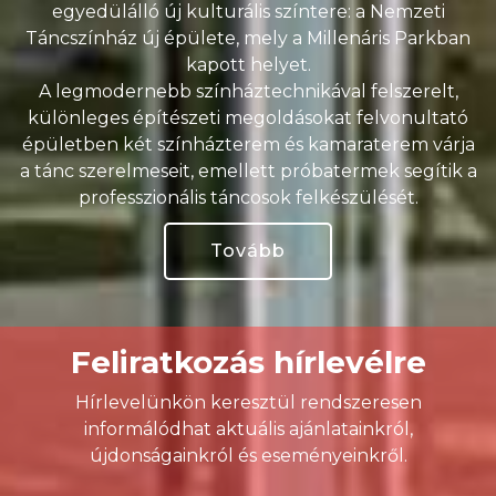
egyedülálló új kulturális színtere: a Nemzeti
Táncszínház új épülete, mely a Millenáris Parkban
kapott helyet.
A legmodernebb színháztechnikával felszerelt,
különleges építészeti megoldásokat felvonultató
épületben két színházterem és kamaraterem várja
a tánc szerelmeseit, emellett próbatermek segítik a
professzionális táncosok felkészülését.
Tovább
Feliratkozás hírlevélre
Hírlevelünkön keresztül rendszeresen
informálódhat aktuális ajánlatainkról,
újdonságainkról és eseményeinkről.