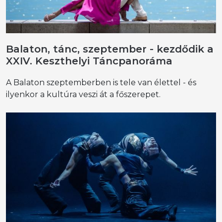
Balaton, tánc, szeptember - kezdődik a
XXIV. Keszthelyi Táncpanoráma
A Balaton szeptemberben is tele van élettel - és
ilyenkor a kultúra veszi át a főszerepet.