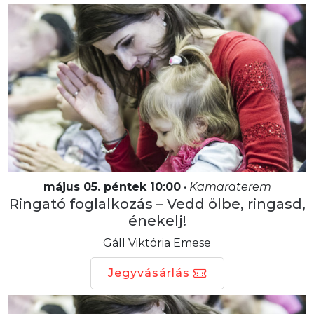
május 05. péntek 10:00
•
Kamaraterem
Ringató foglalkozás – Vedd ölbe, ringasd,
énekelj!
Gáll Viktória Emese
Jegyvásárlás