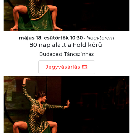
május 18. csütörtök 10:30
•
Nagyterem
80 nap alatt a Föld körül
Budapest Táncszínház
Jegyvásárlás