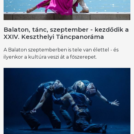
Balaton, tánc, szeptember - kezdődik a
XXIV. Keszthelyi Táncpanoráma
A Balaton szeptemberben is tele van élettel - és
ilyenkor a kultúra veszi át a főszerepet.