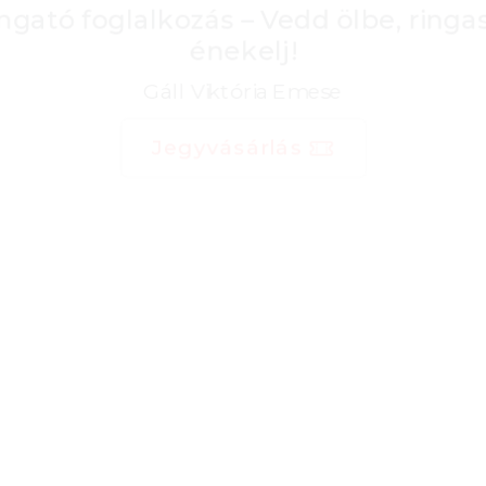
Ringató foglalkozás – Vedd ölbe, ringasd,
énekelj!
Gáll Viktória Emese
Jegyvásárlás
május 26. péntek 10:00
•
Kamaraterem
Ringató foglalkozás – Vedd ölbe, ringasd,
énekelj!