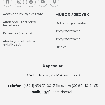
Adatvédelmi tájékoztató
MŰSOR / JEGYEK
Általános Szerződési
Online jegyvásárlás
Feltételek
Jegyinformáció
Közérdekű adatok
Jegyinformáció
Akadálymentesítési
nyilatkozat
Hírlevél
Kapcsolat
1024 Budapest, Kis Rókus u. 16-20.
Telefon:
(+36-1) 434 59 00, Zöld szám: (06 80) 10 44 55
Email:
jegy@tancszinhaz.hu