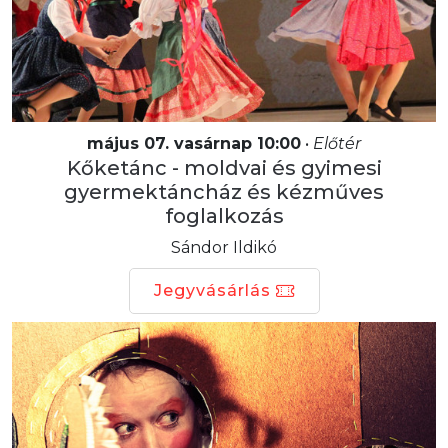
május 07. vasárnap 10:00
•
Előtér
Kőketánc - moldvai és gyimesi
gyermektáncház és kézműves
foglalkozás
Sándor Ildikó
Jegyvásárlás