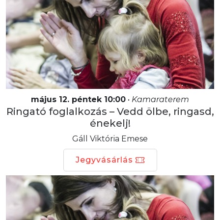
május 12. péntek 10:00
•
Kamaraterem
Ringató foglalkozás – Vedd ölbe, ringasd,
énekelj!
Gáll Viktória Emese
Jegyvásárlás