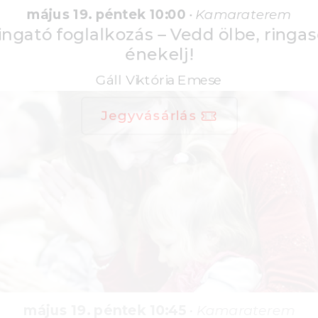
május 19. péntek 10:00
•
Kamaraterem
Ringató foglalkozás – Vedd ölbe, ringasd,
énekelj!
Gáll Viktória Emese
Jegyvásárlás
május 19. péntek 10:45
•
Kamaraterem