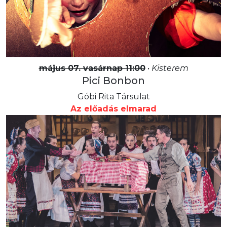
május 07. vasárnap 11:00
•
Kisterem
Pici Bonbon
Góbi Rita Társulat
Az előadás elmarad