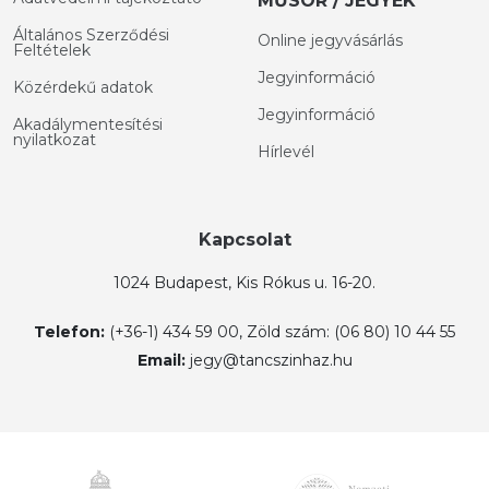
MŰSOR / JEGYEK
Általános Szerződési
Online jegyvásárlás
Feltételek
Jegyinformáció
Közérdekű adatok
Jegyinformáció
Akadálymentesítési
nyilatkozat
Hírlevél
Kapcsolat
1024 Budapest, Kis Rókus u. 16-20.
Telefon:
(+36-1) 434 59 00, Zöld szám: (06 80) 10 44 55
Email:
jegy@tancszinhaz.hu