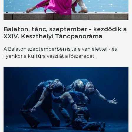
Balaton, tánc, szeptember - kezdődik a
XXIV. Keszthelyi Táncpanoráma
A Balaton szeptemberben is tele van élettel - és
ilyenkor a kultúra veszi át a főszerepet.