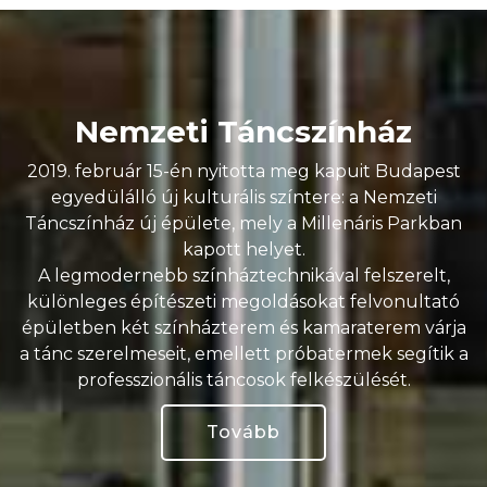
Nemzeti Táncszínház
2019. február 15-én nyitotta meg kapuit Budapest
egyedülálló új kulturális színtere: a Nemzeti
Táncszínház új épülete, mely a Millenáris Parkban
kapott helyet.
A legmodernebb színháztechnikával felszerelt,
különleges építészeti megoldásokat felvonultató
épületben két színházterem és kamaraterem várja
a tánc szerelmeseit, emellett próbatermek segítik a
professzionális táncosok felkészülését.
Tovább