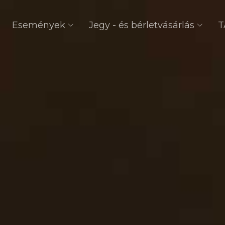
Események
Jegy - és bérletvásárlás
T