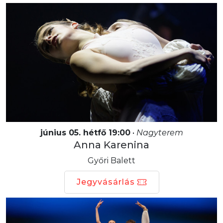
június 05. hétfő 19:00
•
Nagyterem
Anna Karenina
Győri Balett
Jegyvásárlás