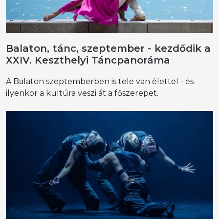
Balaton, tánc, szeptember - kezdődik a
XXIV. Keszthelyi Táncpanoráma
A Balaton szeptemberben is tele van élettel - és
ilyenkor a kultúra veszi át a főszerepet.