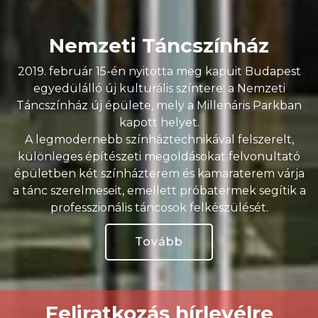
Nemzeti Táncszínház
2019. február 15-én nyitotta meg kapuit Budapest
egyedülálló új kulturális színtere: a Nemzeti
Táncszínház új épülete, mely a Millenáris Parkban
kapott helyet.
A legmodernebb színháztechnikával felszerelt,
különleges építészeti megoldásokat felvonultató
épületben két színházterem és kamaraterem várja
a tánc szerelmeseit, emellett próbatermek segítik a
professzionális táncosok felkészülését.
Tovább
Feliratkozás hírlevélre