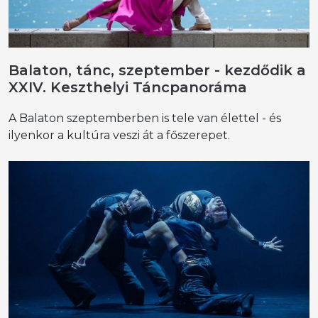
Balaton, tánc, szeptember - kezdődik a
XXIV. Keszthelyi Táncpanoráma
A Balaton szeptemberben is tele van élettel - és
ilyenkor a kultúra veszi át a főszerepet.