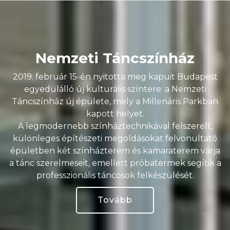
Nemzeti Táncszínház
2019. február 15-én nyitotta meg kapuit Budapest
egyedülálló új kulturális színtere: a Nemzeti
Táncszínház új épülete, mely a Millenáris Parkban
kapott helyet.
A legmodernebb színháztechnikával felszerelt,
különleges építészeti megoldásokat felvonultató
épületben két színházterem és kamaraterem várja
a tánc szerelmeseit, emellett próbatermek segítik a
professzionális táncosok felkészülését.
Tovább