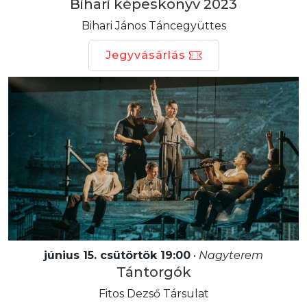
Bihari képeskönyv 2023
Bihari János Táncegyüttes
Jegyvásárlás
június 15. csütörtök 19:00
•
Nagyterem
Tántorgók
Fitos Dezső Társulat