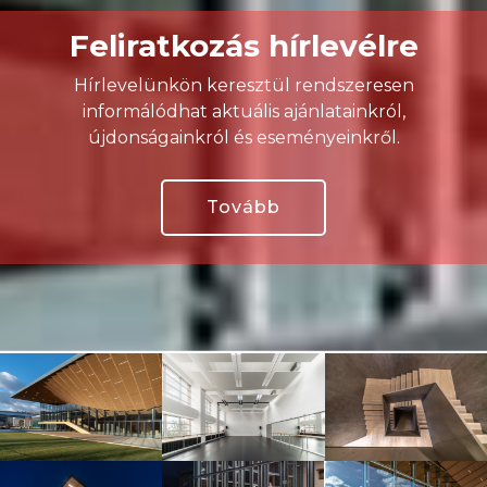
Feliratkozás hírlevélre
Hírlevelünkön keresztül rendszeresen
informálódhat aktuális ajánlatainkról,
újdonságainkról és eseményeinkről.
Tovább