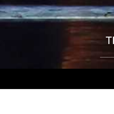
T
Tájékoztatjuk kedves nézőinket, hogy a
Nemz
és az
Intermezzo Buda Kávézó, 2026. júli
között
zárva tart.