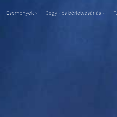
Események
Jegy - és bérletvásárlás
T