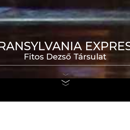
RANSYLVANIA EXPRE
Fitos Dezső Társulat
eti Táncszínház épülete
us 4. és szeptember 6.