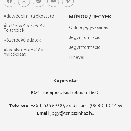
Adatvédelmi tájékoztató
MŰSOR / JEGYEK
Általános Szerződési
Online jegyvásárlás
Feltételek
Jegyinformáció
Közérdekű adatok
Jegyinformáció
Akadálymentesítési
nyilatkozat
Hírlevél
Kapcsolat
1024 Budapest, Kis Rókus u. 16-20.
Telefon:
(+36-1) 434 59 00, Zöld szám: (06 80) 10 44 55
Email:
jegy@tancszinhaz.hu