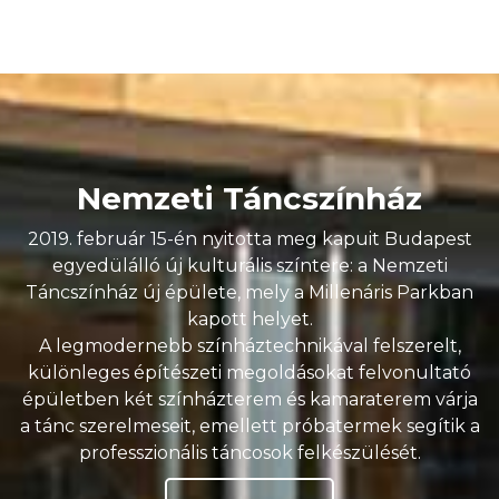
Nemzeti Táncszínház
2019. február 15-én nyitotta meg kapuit Budapest
egyedülálló új kulturális színtere: a Nemzeti
Táncszínház új épülete, mely a Millenáris Parkban
kapott helyet.
A legmodernebb színháztechnikával felszerelt,
különleges építészeti megoldásokat felvonultató
épületben két színházterem és kamaraterem várja
a tánc szerelmeseit, emellett próbatermek segítik a
professzionális táncosok felkészülését.