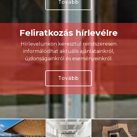
Tovább
Feliratkozás hírlevélre
Hírlevelünkön keresztül rendszeresen
informálódhat aktuális ajánlatainkról,
újdonságainkról és eseményeinkről.
Tovább