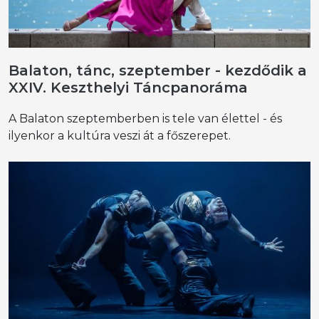
Balaton, tánc, szeptember - kezdődik a
XXIV. Keszthelyi Táncpanoráma
A Balaton szeptemberben is tele van élettel - és
ilyenkor a kultúra veszi át a főszerepet.