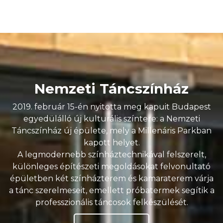
Nemzeti Táncszínház
2019. február 15-én nyitotta meg kapuit Budapest
egyedülálló új kulturális színtere: a Nemzeti
Táncszínház új épülete, mely a Millenáris Parkban
kapott helyet.
A legmodernebb színháztechnikával felszerelt,
különleges építészeti megoldásokat felvonultató
épületben két színházterem és kamaraterem várja
a tánc szerelmeseit, emellett próbatermek segítik a
professzionális táncosok felkészülését.