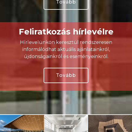
Tovább
Feliratkozás hírlevélre
Hírlevelünkön keresztül rendszeresen
informálódhat aktuális ajánlatainkról,
újdonságainkról és eseményeinkről.
Tovább