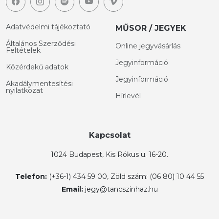
Adatvédelmi tájékoztató
MŰSOR / JEGYEK
Általános Szerződési
Online jegyvásárlás
Feltételek
Jegyinformáció
Közérdekű adatok
Jegyinformáció
Akadálymentesítési
nyilatkozat
Hírlevél
Kapcsolat
1024 Budapest, Kis Rókus u. 16-20.
Telefon:
(+36-1) 434 59 00, Zöld szám: (06 80) 10 44 55
Email:
jegy@tancszinhaz.hu