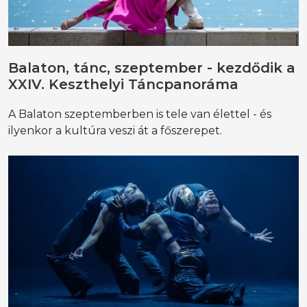
Balaton, tánc, szeptember - kezdődik a
XXIV. Keszthelyi Táncpanoráma
A Balaton szeptemberben is tele van élettel - és
ilyenkor a kultúra veszi át a főszerepet.