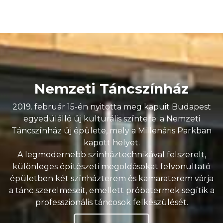
Nemzeti Táncszínház
2019. február 15-én nyitotta meg kapuit Budapest
egyedülálló új kulturális színtere: a Nemzeti
Táncszínház új épülete, mely a Millenáris Parkban
kapott helyet.
A legmodernebb színháztechnikával felszerelt,
különleges építészeti megoldásokat felvonultató
épületben két színházterem és kamaraterem várja
a tánc szerelmeseit, emellett próbatermek segítik a
professzionális táncosok felkészülését.