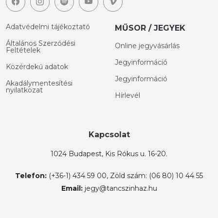
Adatvédelmi tájékoztató
MŰSOR / JEGYEK
Általános Szerződési
Online jegyvásárlás
Feltételek
Jegyinformáció
Közérdekű adatok
Jegyinformáció
Akadálymentesítési
nyilatkozat
Hírlevél
Kapcsolat
1024 Budapest, Kis Rókus u. 16-20.
Telefon:
(+36-1) 434 59 00, Zöld szám: (06 80) 10 44 55
Email:
jegy@tancszinhaz.hu