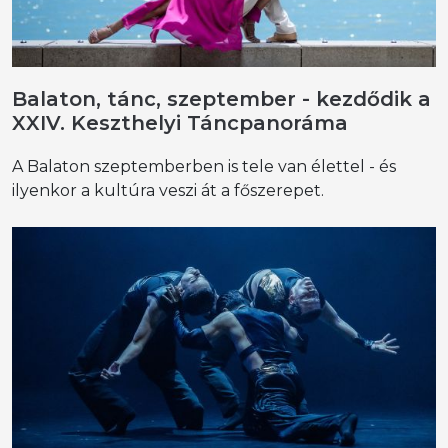
Balaton, tánc, szeptember - kezdődik a
XXIV. Keszthelyi Táncpanoráma
A Balaton szeptemberben is tele van élettel - és
ilyenkor a kultúra veszi át a főszerepet.