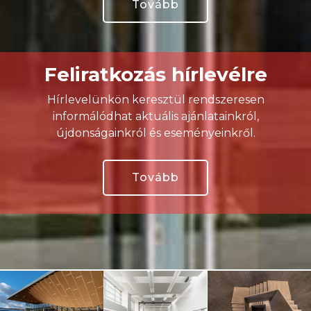
Tovább
Feliratkozás hírlevélre
Hírlevelünkön keresztül rendszeresen
informálódhat aktuális ajánlatainkról,
újdonságainkról és eseményeinkről.
Tovább