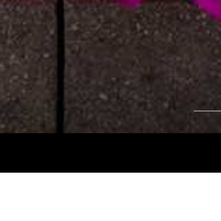
Tájékoztatjuk kedves nézőinket, hogy a
Nemz
és az
Intermezzo Buda Kávézó, 2026. júli
között
zárva tart.