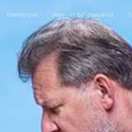
Események
Jegy - és bérletvásárlás
T