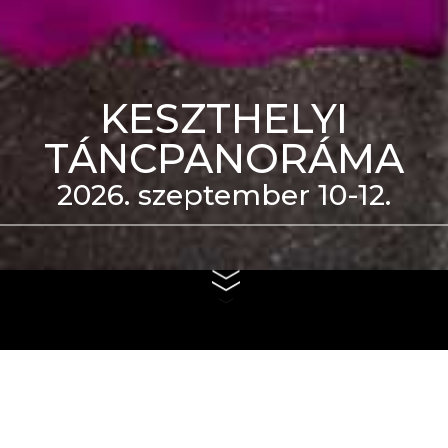
KESZTHELYI
TÁNCPANORÁMA
2026. szeptember 10-12.
eti Táncszínház épülete
us 4. és szeptember 6.