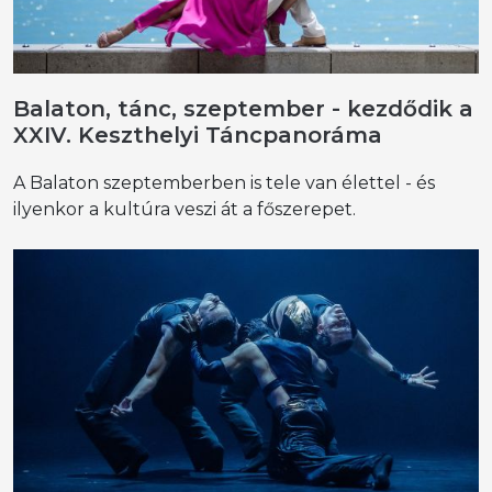
Balaton, tánc, szeptember - kezdődik a
XXIV. Keszthelyi Táncpanoráma
A Balaton szeptemberben is tele van élettel - és
ilyenkor a kultúra veszi át a főszerepet.