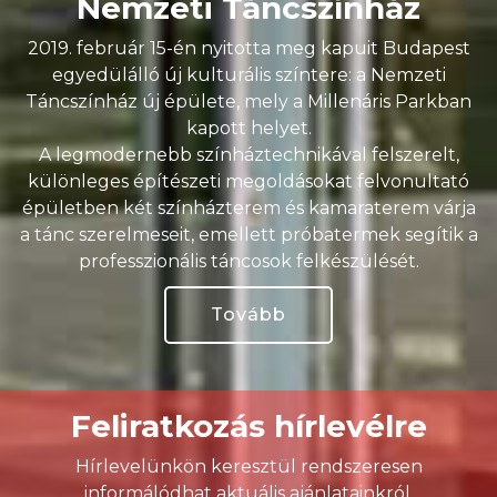
Nemzeti Táncszínház
2019. február 15-én nyitotta meg kapuit Budapest
egyedülálló új kulturális színtere: a Nemzeti
Táncszínház új épülete, mely a Millenáris Parkban
kapott helyet.
A legmodernebb színháztechnikával felszerelt,
különleges építészeti megoldásokat felvonultató
épületben két színházterem és kamaraterem várja
a tánc szerelmeseit, emellett próbatermek segítik a
professzionális táncosok felkészülését.
Tovább
Feliratkozás hírlevélre
Hírlevelünkön keresztül rendszeresen
informálódhat aktuális ajánlatainkról,