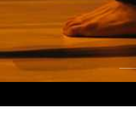
Tájékoztatjuk kedves nézőinket, hogy a
Nemz
és az
Intermezzo Buda Kávézó, 2026. júli
között
zárva tart.