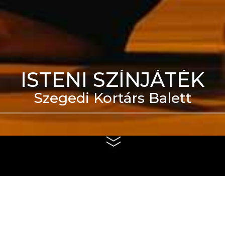
ISTENI SZÍNJÁTÉK
Szegedi Kortárs Balett
eti Táncszínház épülete
us 4. és szeptember 6.