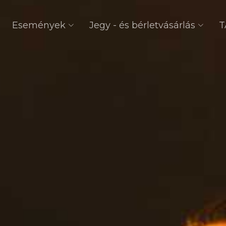
Események
Jegy - és bérletvásárlás
T