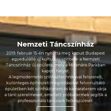
Nemzeti Táncszínház
2019. február 15-én nyitotta meg kapuit Budapest
egyedülálló új kulturális színtere: a Nemzeti
Táncszínház új épülete, mely a Millenáris Parkban
kapott helyet.
A legmodernebb színháztechnikával felszerelt,
különleges építészeti megoldásokat felvonultató
épületben két színházterem és kamaraterem várja
a tánc szerelmeseit, emellett próbatermek segítik a
professzionális táncosok felkészülését.