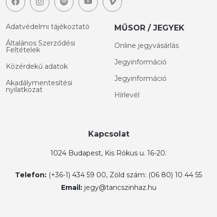
Adatvédelmi tájékoztató
MŰSOR / JEGYEK
Általános Szerződési
Online jegyvásárlás
Feltételek
Jegyinformáció
Közérdekű adatok
Jegyinformáció
Akadálymentesítési
nyilatkozat
Hírlevél
Kapcsolat
1024 Budapest, Kis Rókus u. 16-20.
Telefon:
(+36-1) 434 59 00, Zöld szám: (06 80) 10 44 55
Email:
jegy@tancszinhaz.hu