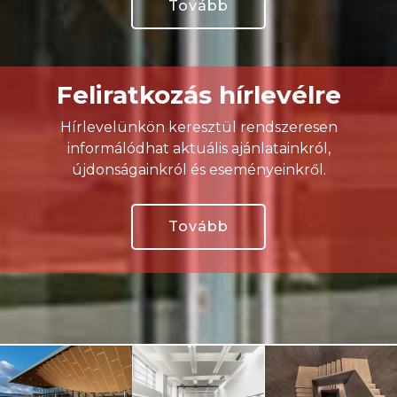
Tovább
Feliratkozás hírlevélre
Hírlevelünkön keresztül rendszeresen
informálódhat aktuális ajánlatainkról,
újdonságainkról és eseményeinkről.
Tovább