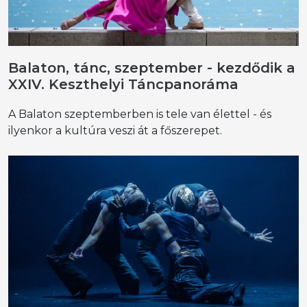
Balaton, tánc, szeptember - kezdődik a
XXIV. Keszthelyi Táncpanoráma
A Balaton szeptemberben is tele van élettel - és
ilyenkor a kultúra veszi át a főszerepet.