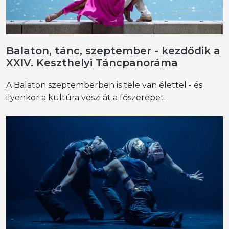
Balaton, tánc, szeptember - kezdődik a
XXIV. Keszthelyi Táncpanoráma
A Balaton szeptemberben is tele van élettel - és
ilyenkor a kultúra veszi át a főszerepet.