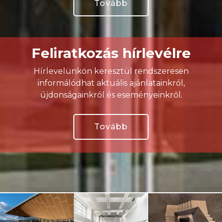
Tovább
Feliratkozás hírlevélre
Hírlevelünkön keresztül rendszeresen
informálódhat aktuális ajánlatainkról,
újdonságainkról és eseményeinkről.
Tovább