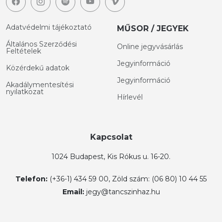
Adatvédelmi tájékoztató
MŰSOR / JEGYEK
Általános Szerződési
Online jegyvásárlás
Feltételek
Jegyinformáció
Közérdekű adatok
Jegyinformáció
Akadálymentesítési
nyilatkozat
Hírlevél
Kapcsolat
1024 Budapest, Kis Rókus u. 16-20.
Telefon:
(+36-1) 434 59 00, Zöld szám: (06 80) 10 44 55
Email:
jegy@tancszinhaz.hu