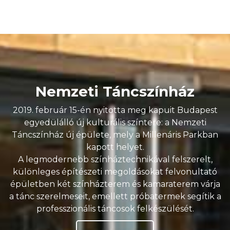
Nemzeti Táncszínház
2019. február 15-én nyitotta meg kapuit Budapest
egyedülálló új kulturális színtere: a Nemzeti
Táncszínház új épülete, mely a Millenáris Parkban
kapott helyet.
A legmodernebb színháztechnikával felszerelt,
különleges építészeti megoldásokat felvonultató
épületben két színházterem és kamaraterem várja
a tánc szerelmeseit, emellett próbatermek segítik a
professzionális táncosok felkészülését.