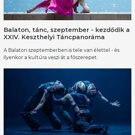
Balaton, tánc, szeptember - kezdődik a
XXIV. Keszthelyi Táncpanoráma
A Balaton szeptemberben is tele van élettel - és
ilyenkor a kultúra veszi át a főszerepet.