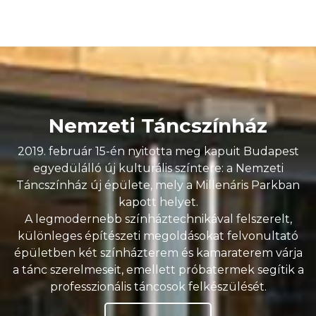
Nemzeti Táncszínház
2019. február 15-én nyitotta meg kapuit Budapest
egyedülálló új kulturális színtere: a Nemzeti
Táncszínház új épülete, mely a Millenáris Parkban
kapott helyet.
A legmodernebb színháztechnikával felszerelt,
különleges építészeti megoldásokat felvonultató
épületben két színházterem és kamaraterem várja
a tánc szerelmeseit, emellett próbatermek segítik a
professzionális táncosok felkészülését.