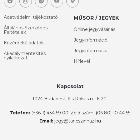
Adatvédelmi tájékoztató
MŰSOR / JEGYEK
Általános Szerződési
Online jegyvásárlás
Feltételek
Jegyinformáció
Közérdekű adatok
Jegyinformáció
Akadálymentesítési
nyilatkozat
Hírlevél
Kapcsolat
1024 Budapest, Kis Rókus u. 16-20.
Telefon:
(+36-1) 434 59 00, Zöld szám: (06 80) 10 44 55
Email:
jegy@tancszinhaz.hu