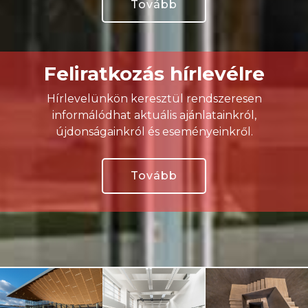
Tovább
Feliratkozás hírlevélre
Hírlevelünkön keresztül rendszeresen
informálódhat aktuális ajánlatainkról,
újdonságainkról és eseményeinkről.
Tovább