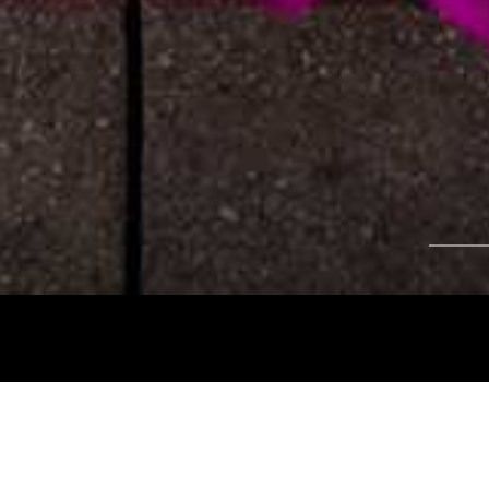
Tájékoztatjuk kedves nézőinket, hogy a
Nemz
és az
Intermezzo Buda Kávézó, 2026. júli
között
zárva tart.