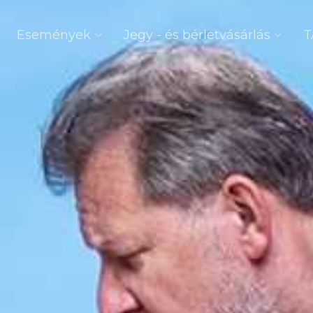
Események
Jegy - és bérletvásárlás
T