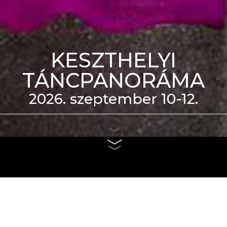
KESZTHELYI
TÁNCPANORÁMA
2026. szeptember 10-12.
eti Táncszínház épülete
us 4. és szeptember 6.