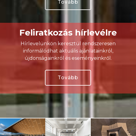
Tovább
Feliratkozás hírlevélre
Hírlevelünkön keresztül rendszeresen
informálódhat aktuális ajánlatainkról,
újdonságainkról és eseményeinkről.
Tovább