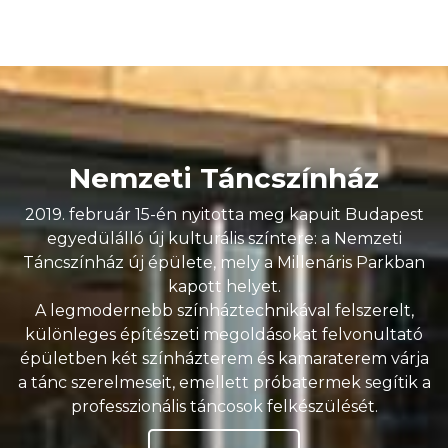
Nemzeti Táncszínház
2019. február 15-én nyitotta meg kapuit Budapest
egyedülálló új kulturális színtere: a Nemzeti
Táncszínház új épülete, mely a Millenáris Parkban
kapott helyet.
A legmodernebb színháztechnikával felszerelt,
különleges építészeti megoldásokat felvonultató
épületben két színházterem és kamaraterem várja
a tánc szerelmeseit, emellett próbatermek segítik a
professzionális táncosok felkészülését.