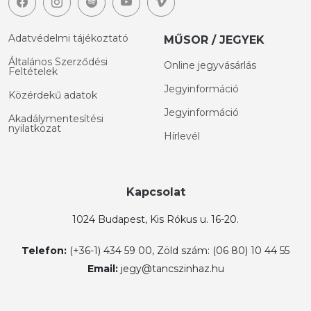
Adatvédelmi tájékoztató
MŰSOR / JEGYEK
Általános Szerződési
Online jegyvásárlás
Feltételek
Jegyinformáció
Közérdekű adatok
Jegyinformáció
Akadálymentesítési
nyilatkozat
Hírlevél
Kapcsolat
1024 Budapest, Kis Rókus u. 16-20.
Telefon:
(+36-1) 434 59 00, Zöld szám: (06 80) 10 44 55
Email:
jegy@tancszinhaz.hu