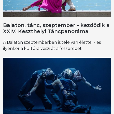
Balaton, tánc, szeptember - kezdődik a
XXIV. Keszthelyi Táncpanoráma
A Balaton szeptemberben is tele van élettel - és
ilyenkor a kultúra veszi át a főszerepet.