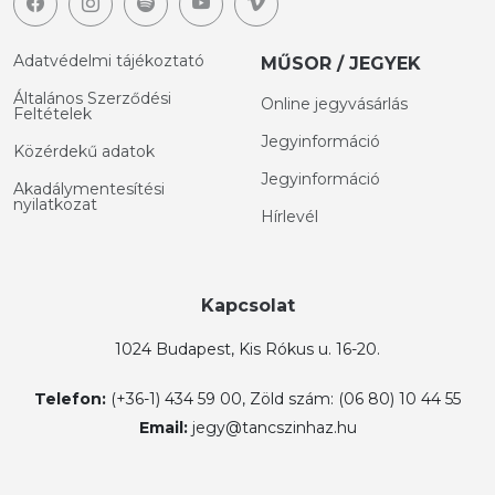
Adatvédelmi tájékoztató
MŰSOR / JEGYEK
Általános Szerződési
Online jegyvásárlás
Feltételek
Jegyinformáció
Közérdekű adatok
Jegyinformáció
Akadálymentesítési
nyilatkozat
Hírlevél
Kapcsolat
1024 Budapest, Kis Rókus u. 16-20.
Telefon:
(+36-1) 434 59 00, Zöld szám: (06 80) 10 44 55
Email:
jegy@tancszinhaz.hu