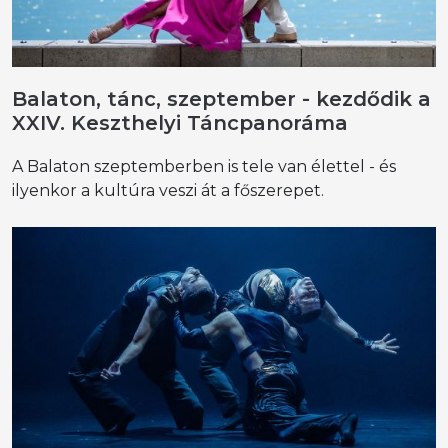
Balaton, tánc, szeptember - kezdődik a
XXIV. Keszthelyi Táncpanoráma
A Balaton szeptemberben is tele van élettel - és
ilyenkor a kultúra veszi át a főszerepet.