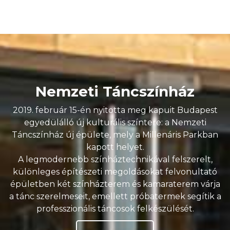
Nemzeti Táncszínház
2019. február 15-én nyitotta meg kapuit Budapest
egyedülálló új kulturális színtere: a Nemzeti
Táncszínház új épülete, mely a Millenáris Parkban
kapott helyet.
A legmodernebb színháztechnikával felszerelt,
különleges építészeti megoldásokat felvonultató
épületben két színházterem és kamaraterem várja
a tánc szerelmeseit, emellett próbatermek segítik a
professzionális táncosok felkészülését.