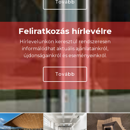
Tovább
Feliratkozás hírlevélre
Hírlevelünkön keresztül rendszeresen
informálódhat aktuális ajánlatainkról,
újdonságainkról és eseményeinkről.
Tovább