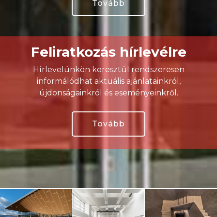
Tovább
Feliratkozás hírlevélre
Hírlevelünkön keresztül rendszeresen
informálódhat aktuális ajánlatainkról,
újdonságainkról és eseményeinkről.
Tovább