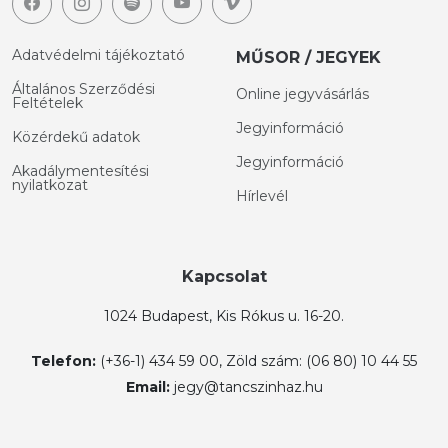
Adatvédelmi tájékoztató
MŰSOR / JEGYEK
Általános Szerződési
Online jegyvásárlás
Feltételek
Jegyinformáció
Közérdekű adatok
Jegyinformáció
Akadálymentesítési
nyilatkozat
Hírlevél
Kapcsolat
1024 Budapest, Kis Rókus u. 16-20.
Telefon:
(+36-1) 434 59 00, Zöld szám: (06 80) 10 44 55
Email:
jegy@tancszinhaz.hu