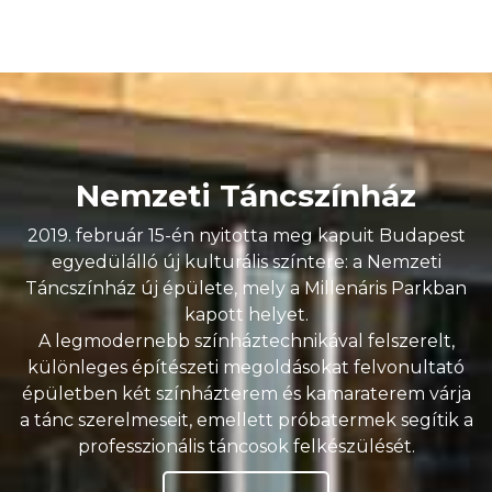
Nemzeti Táncszínház
2019. február 15-én nyitotta meg kapuit Budapest
egyedülálló új kulturális színtere: a Nemzeti
Táncszínház új épülete, mely a Millenáris Parkban
kapott helyet.
A legmodernebb színháztechnikával felszerelt,
különleges építészeti megoldásokat felvonultató
épületben két színházterem és kamaraterem várja
a tánc szerelmeseit, emellett próbatermek segítik a
professzionális táncosok felkészülését.