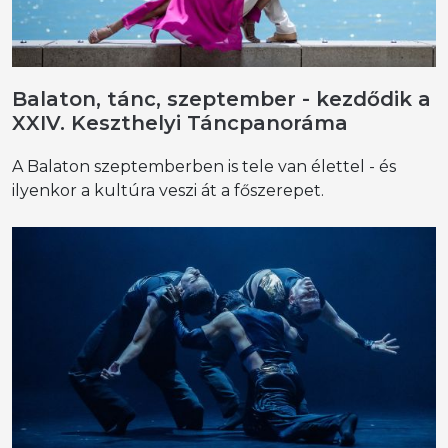
Balaton, tánc, szeptember - kezdődik a
XXIV. Keszthelyi Táncpanoráma
A Balaton szeptemberben is tele van élettel - és
ilyenkor a kultúra veszi át a főszerepet.