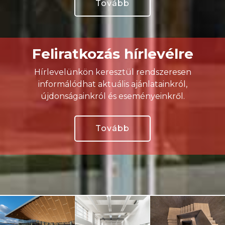
Tovább
Feliratkozás hírlevélre
Hírlevelünkön keresztül rendszeresen
informálódhat aktuális ajánlatainkról,
újdonságainkról és eseményeinkről.
Tovább