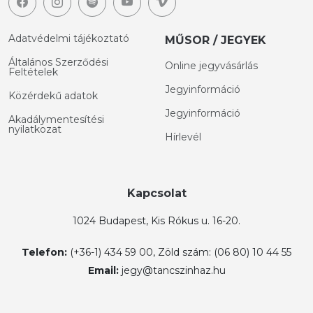
Adatvédelmi tájékoztató
MŰSOR / JEGYEK
Általános Szerződési
Online jegyvásárlás
Feltételek
Jegyinformáció
Közérdekű adatok
Jegyinformáció
Akadálymentesítési
nyilatkozat
Hírlevél
Kapcsolat
1024 Budapest, Kis Rókus u. 16-20.
Telefon:
(+36-1) 434 59 00, Zöld szám: (06 80) 10 44 55
Email:
jegy@tancszinhaz.hu