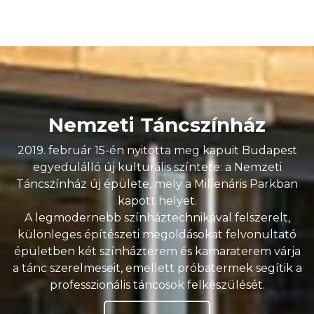
Nemzeti Táncszínház
2019. február 15-én nyitotta meg kapuit Budapest
egyedülálló új kulturális színtere: a Nemzeti
Táncszínház új épülete, mely a Millenáris Parkban
kapott helyet.
A legmodernebb színháztechnikával felszerelt,
különleges építészeti megoldásokat felvonultató
épületben két színházterem és kamaraterem várja
a tánc szerelmeseit, emellett próbatermek segítik a
professzionális táncosok felkészülését.