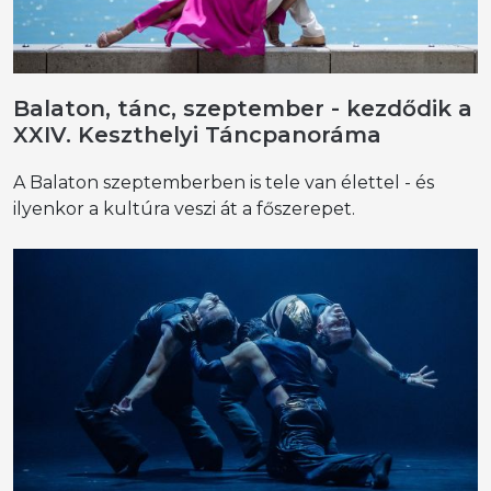
Balaton, tánc, szeptember - kezdődik a
XXIV. Keszthelyi Táncpanoráma
A Balaton szeptemberben is tele van élettel - és
ilyenkor a kultúra veszi át a főszerepet.