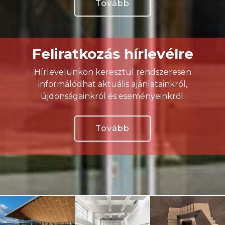
Tovább
Feliratkozás hírlevélre
Hírlevelünkön keresztül rendszeresen
informálódhat aktuális ajánlatainkról,
újdonságainkról és eseményeinkről.
Tovább