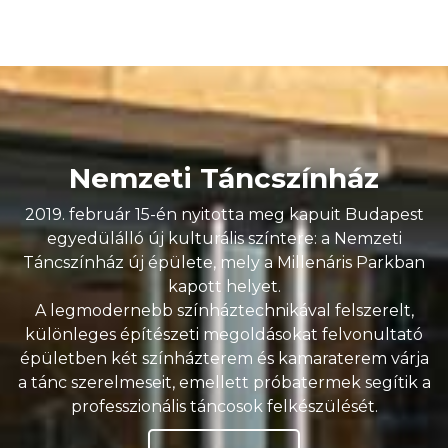
Nemzeti Táncszínház
2019. február 15-én nyitotta meg kapuit Budapest
egyedülálló új kulturális színtere: a Nemzeti
Táncszínház új épülete, mely a Millenáris Parkban
kapott helyet.
A legmodernebb színháztechnikával felszerelt,
különleges építészeti megoldásokat felvonultató
épületben két színházterem és kamaraterem várja
a tánc szerelmeseit, emellett próbatermek segítik a
professzionális táncosok felkészülését.