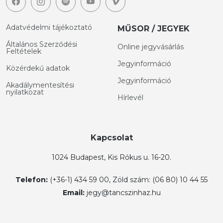
Adatvédelmi tájékoztató
MŰSOR / JEGYEK
Általános Szerződési
Online jegyvásárlás
Feltételek
Jegyinformáció
Közérdekű adatok
Jegyinformáció
Akadálymentesítési
nyilatkozat
Hírlevél
Kapcsolat
1024 Budapest, Kis Rókus u. 16-20.
Telefon:
(+36-1) 434 59 00, Zöld szám: (06 80) 10 44 55
Email:
jegy@tancszinhaz.hu