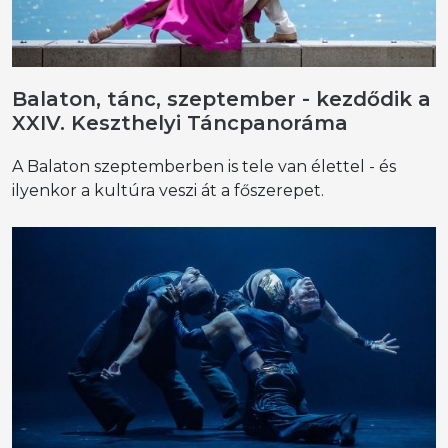
Balaton, tánc, szeptember - kezdődik a
XXIV. Keszthelyi Táncpanoráma
A Balaton szeptemberben is tele van élettel - és
ilyenkor a kultúra veszi át a főszerepet.