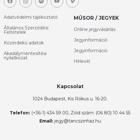
Adatvédelmi tájékoztató
MŰSOR / JEGYEK
Általános Szerződési
Online jegyvásárlás
Feltételek
Jegyinformáció
Közérdekű adatok
Jegyinformáció
Akadálymentesítési
nyilatkozat
Hírlevél
Kapcsolat
1024 Budapest, Kis Rókus u. 16-20.
Telefon:
(+36-1) 434 59 00, Zöld szám: (06 80) 10 44 55
Email:
jegy@tancszinhaz.hu