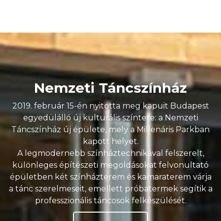
Nemzeti Táncszínház
2019. február 15-én nyitotta meg kapuit Budapest
egyedülálló új kulturális színtere: a Nemzeti
Táncszínház új épülete, mely a Millenáris Parkban
kapott helyet.
A legmodernebb színháztechnikával felszerelt,
különleges építészeti megoldásokat felvonultató
épületben két színházterem és kamaraterem várja
a tánc szerelmeseit, emellett próbatermek segítik a
professzionális táncosok felkészülését.