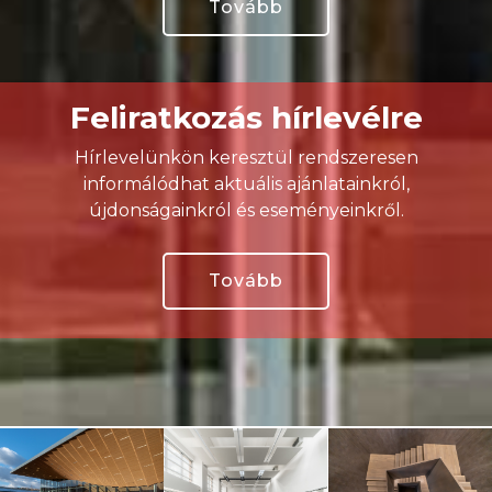
Tovább
Feliratkozás hírlevélre
Hírlevelünkön keresztül rendszeresen
informálódhat aktuális ajánlatainkról,
újdonságainkról és eseményeinkről.
Tovább