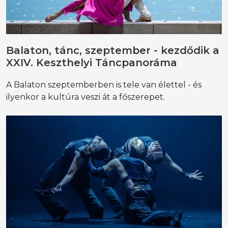
Balaton, tánc, szeptember - kezdődik a
XXIV. Keszthelyi Táncpanoráma
A Balaton szeptemberben is tele van élettel - és
ilyenkor a kultúra veszi át a főszerepet.