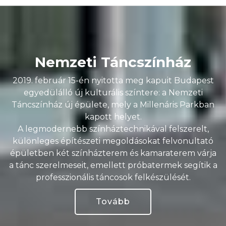
Nemzeti Táncszínház
2019. február 15-én nyitotta meg kapuit Budapest
egyedülálló új kulturális színtere: a Nemzeti
Táncszínház új épülete, mely a Millenáris Parkban
kapott helyet.
A legmodernebb színháztechnikával felszerelt,
különleges építészeti megoldásokat felvonultató
épületben két színházterem és kamaraterem várja
a tánc szerelmeseit, emellett próbatermek segítik a
professzionális táncosok felkészülését.
Tovább