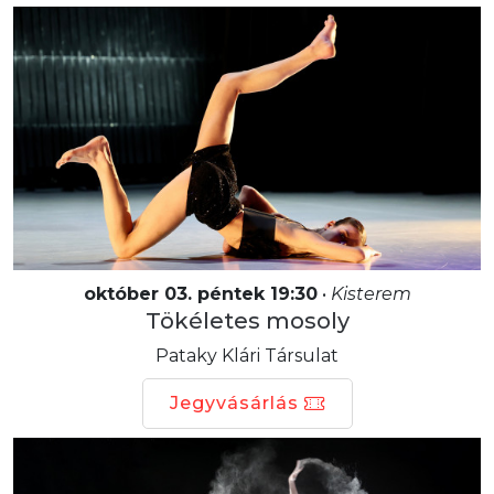
október 03. péntek 19:30
•
Kisterem
Tökéletes mosoly
Pataky Klári Társulat
Jegyvásárlás