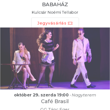
BABAHÁZ
Kulcsár Noémi Tellabor
Jegyvásárlás
október 29. szerda 19:00
•
Nagyterem
Café Brasil
GG Tánc Eger