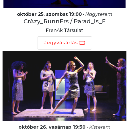
október 25. szombat 19:00
•
Nagyterem
CrAzy_RunnErs / Parad_Is_E
FrenÁk Társulat
Jegyvásárlás
október 26. vasárnap 19:30
•
Kisterem