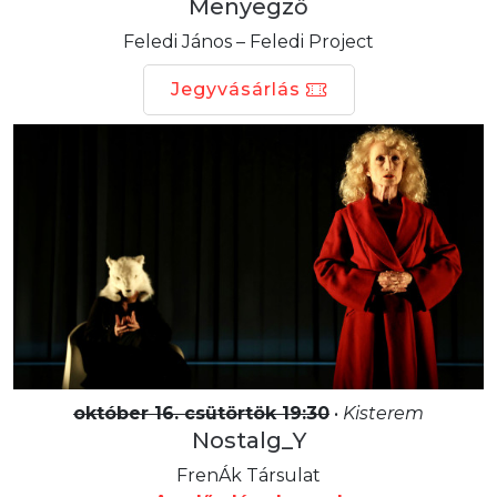
Menyegző
Feledi János – Feledi Project
Jegyvásárlás
október 16. csütörtök 19:30
•
Kisterem
Nostalg_Y
FrenÁk Társulat