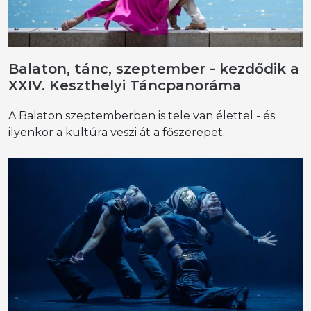
Balaton, tánc, szeptember - kezdődik a
XXIV. Keszthelyi Táncpanoráma
A Balaton szeptemberben is tele van élettel - és
ilyenkor a kultúra veszi át a főszerepet.