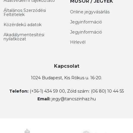
Adatvédelmi tájékoztató
MŰSOR / JEGYEK
Általános Szerződési
Online jegyvásárlás
Feltételek
Jegyinformáció
Közérdekű adatok
Jegyinformáció
Akadálymentesítési
nyilatkozat
Hírlevél
Kapcsolat
1024 Budapest, Kis Rókus u. 16-20.
Telefon:
(+36-1) 434 59 00, Zöld szám: (06 80) 10 44 55
Email:
jegy@tancszinhaz.hu