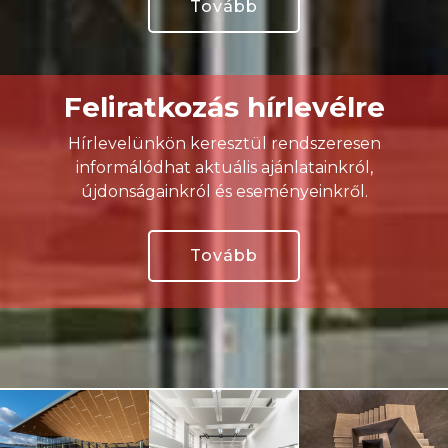
Tovább
Feliratkozás hírlevélre
Hírlevelünkön keresztül rendszeresen
informálódhat aktuális ajánlatainkról,
újdonságainkról és eseményeinkről.
Tovább