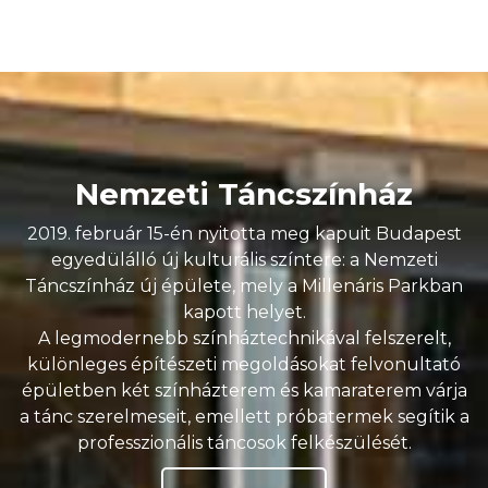
Nemzeti Táncszínház
2019. február 15-én nyitotta meg kapuit Budapest
egyedülálló új kulturális színtere: a Nemzeti
Táncszínház új épülete, mely a Millenáris Parkban
kapott helyet.
A legmodernebb színháztechnikával felszerelt,
különleges építészeti megoldásokat felvonultató
épületben két színházterem és kamaraterem várja
a tánc szerelmeseit, emellett próbatermek segítik a
professzionális táncosok felkészülését.