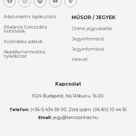
Adatvédelmi tájékoztató
MŰSOR / JEGYEK
Általános Szerződési
Online jegyvásárlás
Feltételek
Jegyinformáció
Közérdekű adatok
Jegyinformáció
Akadálymentesítési
nyilatkozat
Hírlevél
Kapcsolat
1024 Budapest, Kis Rókus u. 16-20.
Telefon:
(+36-1) 434 59 00, Zöld szám: (06 80) 10 44 55
Email:
jegy@tancszinhaz.hu