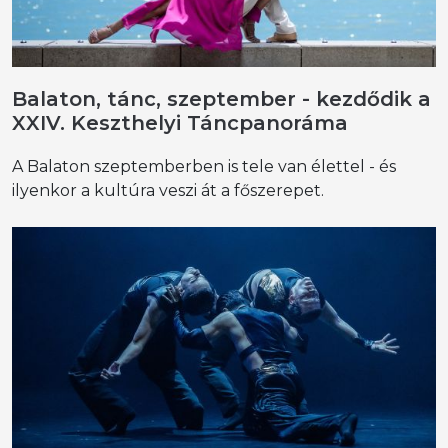
Balaton, tánc, szeptember - kezdődik a
XXIV. Keszthelyi Táncpanoráma
A Balaton szeptemberben is tele van élettel - és
ilyenkor a kultúra veszi át a főszerepet.