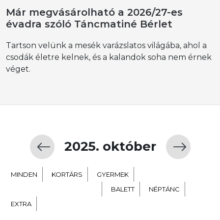
Már megvásárolható a 2026/27-es
évadra szóló Táncmatiné Bérlet
Tartson velünk a mesék varázslatos világába, ahol a
csodák életre kelnek, és a kalandok soha nem érnek
véget.
2025. október
MINDEN
KORTÁRS
GYERMEK
TÁNC SZÍNHÁZ NEVELÉS
BALETT
NÉPTÁNC
EXTRA