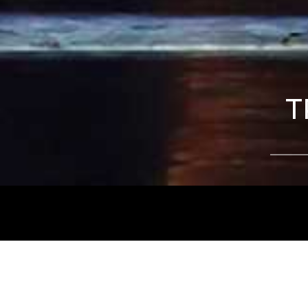
T
Tájékoztatjuk kedves nézőinket, hogy a
Nemz
és az
Intermezzo Buda Kávézó, 2026. júli
között
zárva tart.