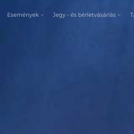
Események
Jegy - és bérletvásárlás
T