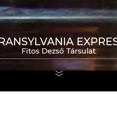
RANSYLVANIA EXPRE
Fitos Dezső Társulat
eti Táncszínház épülete
us 4. és szeptember 6.