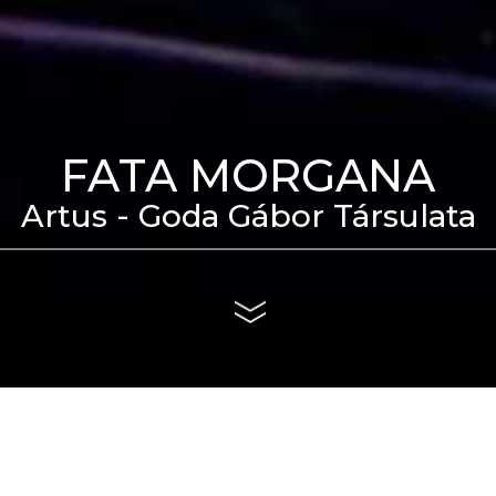
FATA MORGANA
Artus - Goda Gábor Társulata
eti Táncszínház épülete
us 4. és szeptember 6.