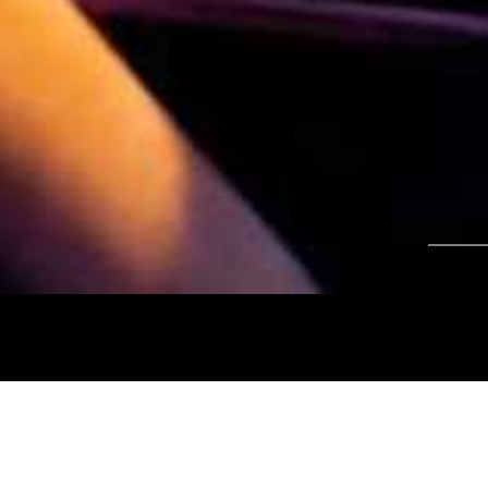
Tájékoztatjuk kedves nézőinket, hogy a
Nemz
és az
Intermezzo Buda Kávézó, 2026. júli
között
zárva tart.