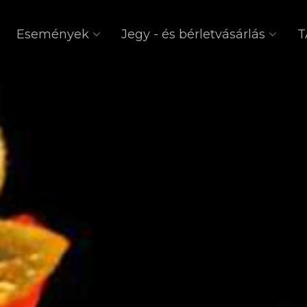
Események
Jegy - és bérletvásárlás
T