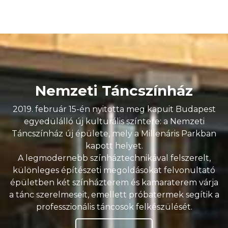
Nemzeti Táncszínház
2019. február 15-én nyitotta meg kapuit Budapest
egyedülálló új kulturális színtere: a Nemzeti
Táncszínház új épülete, mely a Millenáris Parkban
kapott helyet.
A legmodernebb színháztechnikával felszerelt,
különleges építészeti megoldásokat felvonultató
épületben két színházterem és kamaraterem várja
a tánc szerelmeseit, emellett próbatermek segítik a
professzionális táncosok felkészülését.