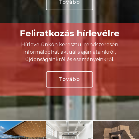
Tovább
Feliratkozás hírlevélre
Hírlevelünkön keresztül rendszeresen
informálódhat aktuális ajánlatainkról,
újdonságainkról és eseményeinkről.
Tovább