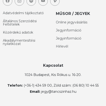
Adatvédelmi tájékoztató
MŰSOR / JEGYEK
Általános Szerződési
Online jegyvásárlás
Feltételek
Jegyinformáció
Közérdekű adatok
Jegyinformáció
Akadálymentesítési
nyilatkozat
Hírlevél
Kapcsolat
1024 Budapest, Kis Rókus u. 16-20.
Telefon:
(+36-1) 434 59 00, Zöld szám: (06 80) 10 44 55
Email:
jegy@tancszinhaz.hu