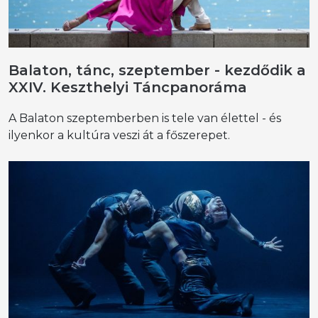
Balaton, tánc, szeptember - kezdődik a
XXIV. Keszthelyi Táncpanoráma
A Balaton szeptemberben is tele van élettel - és
ilyenkor a kultúra veszi át a főszerepet.