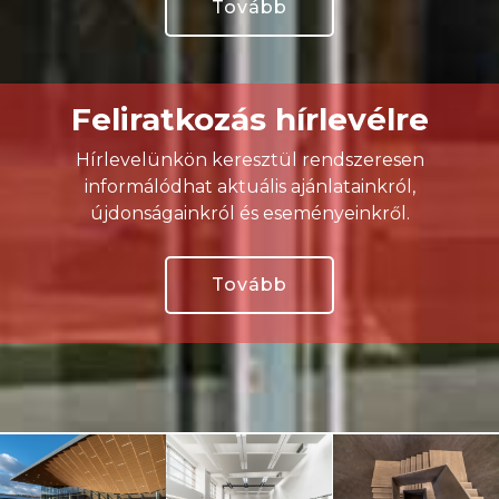
Tovább
Feliratkozás hírlevélre
Hírlevelünkön keresztül rendszeresen
informálódhat aktuális ajánlatainkról,
újdonságainkról és eseményeinkről.
Tovább