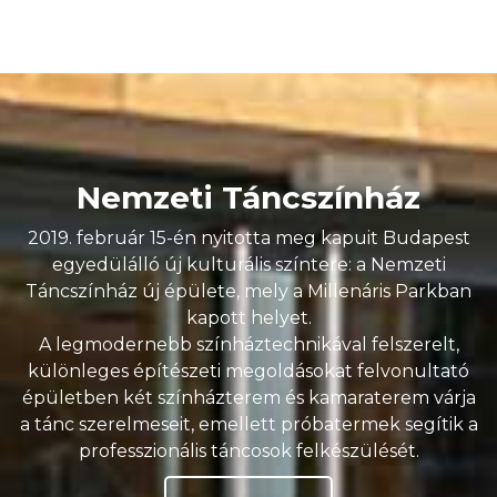
Nemzeti Táncszínház
2019. február 15-én nyitotta meg kapuit Budapest
egyedülálló új kulturális színtere: a Nemzeti
Táncszínház új épülete, mely a Millenáris Parkban
kapott helyet.
A legmodernebb színháztechnikával felszerelt,
különleges építészeti megoldásokat felvonultató
épületben két színházterem és kamaraterem várja
a tánc szerelmeseit, emellett próbatermek segítik a
professzionális táncosok felkészülését.