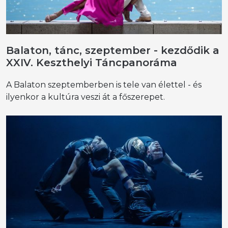
Balaton, tánc, szeptember - kezdődik a
XXIV. Keszthelyi Táncpanoráma
A Balaton szeptemberben is tele van élettel - és
ilyenkor a kultúra veszi át a főszerepet.