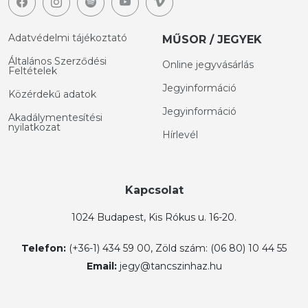
Adatvédelmi tájékoztató
MŰSOR / JEGYEK
Általános Szerződési
Online jegyvásárlás
Feltételek
Jegyinformáció
Közérdekű adatok
Jegyinformáció
Akadálymentesítési
nyilatkozat
Hírlevél
Kapcsolat
1024 Budapest, Kis Rókus u. 16-20.
Telefon:
(+36-1) 434 59 00, Zöld szám: (06 80) 10 44 55
Email:
jegy@tancszinhaz.hu