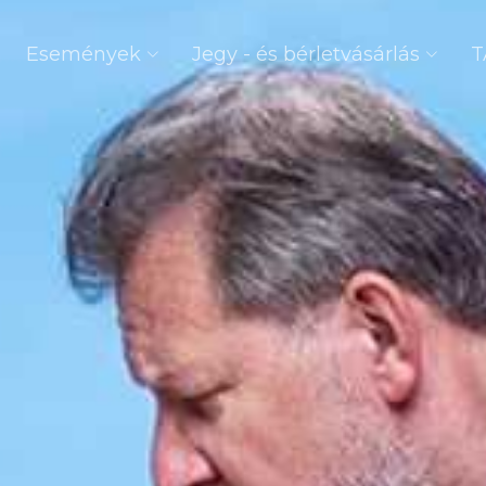
Események
Jegy - és bérletvásárlás
T