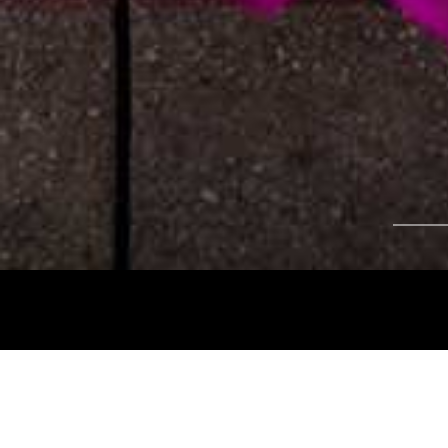
Tájékoztatjuk kedves nézőinket, hogy a
Nemz
és az
Intermezzo Buda Kávézó, 2026. júli
között
zárva tart.