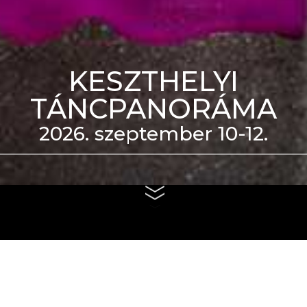
KESZTHELYI
TÁNCPANORÁMA
2026. szeptember 10-12.
eti Táncszínház épülete
us 4. és szeptember 6.