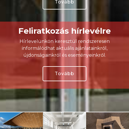
Tovább
Feliratkozás hírlevélre
Hírlevelünkön keresztül rendszeresen
informálódhat aktuális ajánlatainkról,
újdonságainkról és eseményeinkről.
Tovább