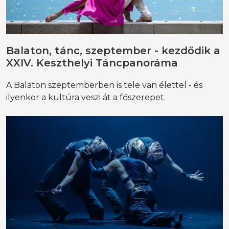
Balaton, tánc, szeptember - kezdődik a
XXIV. Keszthelyi Táncpanoráma
A Balaton szeptemberben is tele van élettel - és
ilyenkor a kultúra veszi át a főszerepet.