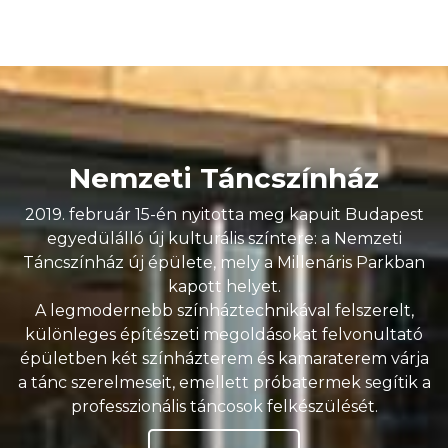
Nemzeti Táncszínház
2019. február 15-én nyitotta meg kapuit Budapest
egyedülálló új kulturális színtere: a Nemzeti
Táncszínház új épülete, mely a Millenáris Parkban
kapott helyet.
A legmodernebb színháztechnikával felszerelt,
különleges építészeti megoldásokat felvonultató
épületben két színházterem és kamaraterem várja
a tánc szerelmeseit, emellett próbatermek segítik a
professzionális táncosok felkészülését.