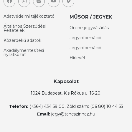
Adatvédelmi tájékoztató
MŰSOR / JEGYEK
Általános Szerződési
Online jegyvásárlás
Feltételek
Jegyinformáció
Közérdekű adatok
Jegyinformáció
Akadálymentesítési
nyilatkozat
Hírlevél
Kapcsolat
1024 Budapest, Kis Rókus u. 16-20.
Telefon:
(+36-1) 434 59 00, Zöld szám: (06 80) 10 44 55
Email:
jegy@tancszinhaz.hu