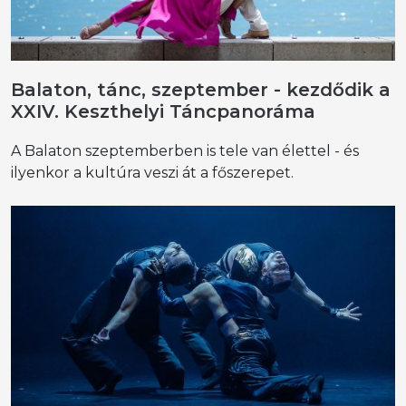
Balaton, tánc, szeptember - kezdődik a
XXIV. Keszthelyi Táncpanoráma
A Balaton szeptemberben is tele van élettel - és
ilyenkor a kultúra veszi át a főszerepet.