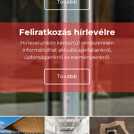
Tovább
Feliratkozás hírlevélre
Hírlevelünkön keresztül rendszeresen
informálódhat aktuális ajánlatainkról,
újdonságainkról és eseményeinkről.
Tovább