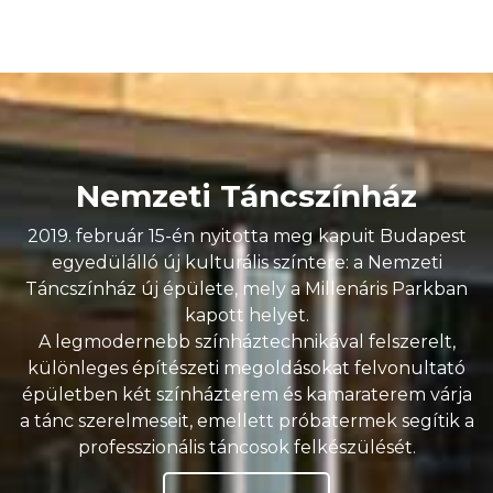
Nemzeti Táncszínház
2019. február 15-én nyitotta meg kapuit Budapest
egyedülálló új kulturális színtere: a Nemzeti
Táncszínház új épülete, mely a Millenáris Parkban
kapott helyet.
A legmodernebb színháztechnikával felszerelt,
különleges építészeti megoldásokat felvonultató
épületben két színházterem és kamaraterem várja
a tánc szerelmeseit, emellett próbatermek segítik a
professzionális táncosok felkészülését.