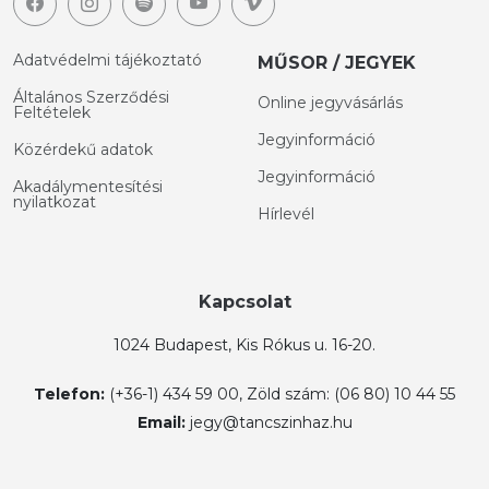
Adatvédelmi tájékoztató
MŰSOR / JEGYEK
Általános Szerződési
Online jegyvásárlás
Feltételek
Jegyinformáció
Közérdekű adatok
Jegyinformáció
Akadálymentesítési
nyilatkozat
Hírlevél
Kapcsolat
1024 Budapest, Kis Rókus u. 16-20.
Telefon:
(+36-1) 434 59 00, Zöld szám: (06 80) 10 44 55
Email:
jegy@tancszinhaz.hu