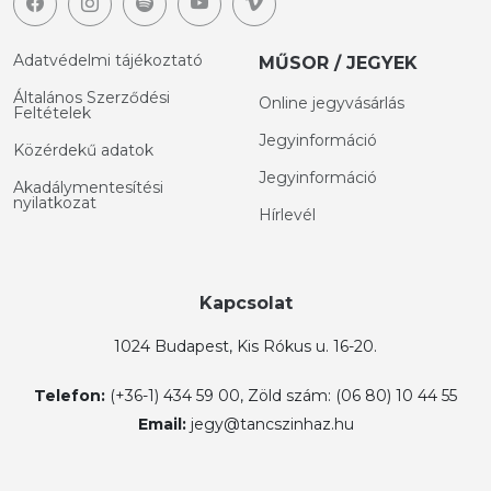
Adatvédelmi tájékoztató
MŰSOR / JEGYEK
Általános Szerződési
Online jegyvásárlás
Feltételek
Jegyinformáció
Közérdekű adatok
Jegyinformáció
Akadálymentesítési
nyilatkozat
Hírlevél
Kapcsolat
1024 Budapest, Kis Rókus u. 16-20.
Telefon:
(+36-1) 434 59 00, Zöld szám: (06 80) 10 44 55
Email:
jegy@tancszinhaz.hu