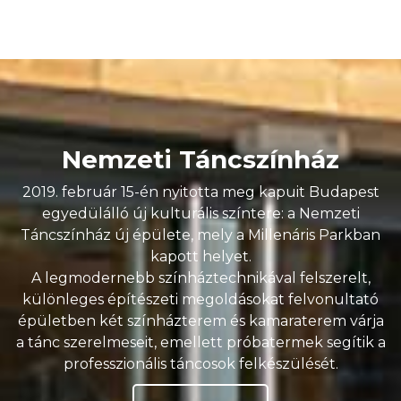
Nemzeti Táncszínház
2019. február 15-én nyitotta meg kapuit Budapest
egyedülálló új kulturális színtere: a Nemzeti
Táncszínház új épülete, mely a Millenáris Parkban
kapott helyet.
A legmodernebb színháztechnikával felszerelt,
különleges építészeti megoldásokat felvonultató
épületben két színházterem és kamaraterem várja
a tánc szerelmeseit, emellett próbatermek segítik a
professzionális táncosok felkészülését.