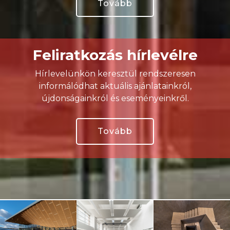
Tovább
Feliratkozás hírlevélre
Hírlevelünkön keresztül rendszeresen
informálódhat aktuális ajánlatainkról,
újdonságainkról és eseményeinkről.
Tovább