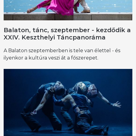
Balaton, tánc, szeptember - kezdődik a
XXIV. Keszthelyi Táncpanoráma
A Balaton szeptemberben is tele van élettel - és
ilyenkor a kultúra veszi át a főszerepet.