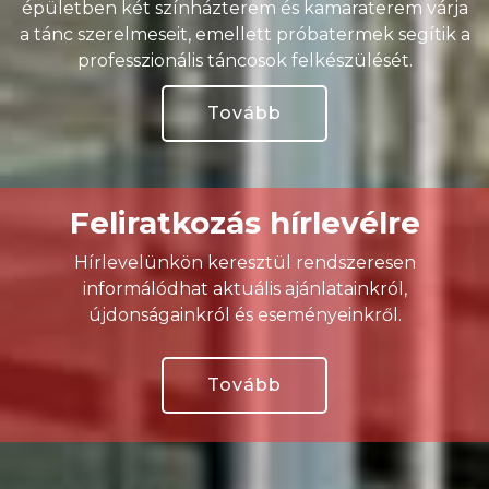
épületben két színházterem és kamaraterem várja
a tánc szerelmeseit, emellett próbatermek segítik a
professzionális táncosok felkészülését.
Tovább
Feliratkozás hírlevélre
Hírlevelünkön keresztül rendszeresen
informálódhat aktuális ajánlatainkról,
újdonságainkról és eseményeinkről.
Tovább