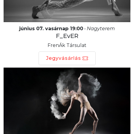
június 07. vasárnap 19:00
•
Nagyterem
F_EvER
FrenÁk Társulat
Jegyvásárlás