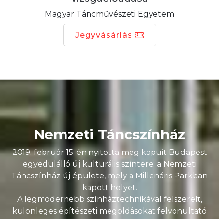
Magyar Táncművészeti Egyetem
Jegyvásárlás
Nemzeti Táncszínház
2019. február 15-én nyitotta meg kapuit Budapest
egyedülálló új kulturális színtere: a Nemzeti
Táncszínház új épülete, mely a Millenáris Parkban
kapott helyet.
A legmodernebb színháztechnikával felszerelt,
különleges építészeti megoldásokat felvonultató