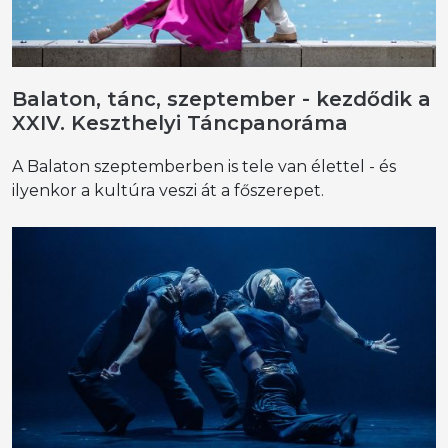
Balaton, tánc, szeptember - kezdődik a
XXIV. Keszthelyi Táncpanoráma
A Balaton szeptemberben is tele van élettel - és
ilyenkor a kultúra veszi át a főszerepet.