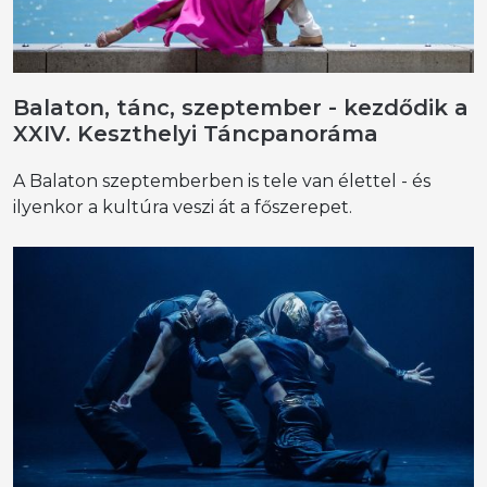
Balaton, tánc, szeptember - kezdődik a
XXIV. Keszthelyi Táncpanoráma
A Balaton szeptemberben is tele van élettel - és
ilyenkor a kultúra veszi át a főszerepet.