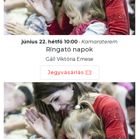
június 22. hétfő 10:00
•
Kamaraterem
Ringató napok
Gáll Viktória Emese
Jegyvásárlás