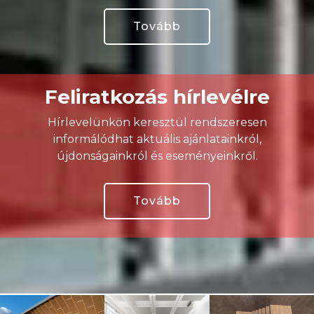
Tovább
Feliratkozás hírlevélre
Hírlevelünkön keresztül rendszeresen
informálódhat aktuális ajánlatainkról,
újdonságainkról és eseményeinkről.
Tovább