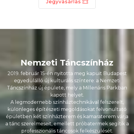
Jegyvásárlás
Nemzeti Táncszínház
2019. február 15-én nyitotta meg kapuit Budapest
egyedülálló új kulturális színtere: a Nemzeti
Táncszínház új épülete, mely a Millenáris Parkban
kapott helyet.
A legmodernebb színháztechnikával felszerelt,
különleges építészeti megoldásokat felvonultató
épületben két színházterem és kamaraterem várja
a tánc szerelmeseit, emellett próbatermek segítik a
professzionális táncosok felkészülését.