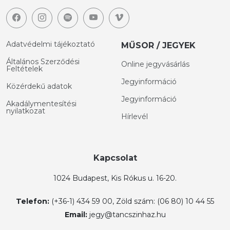
Adatvédelmi tájékoztató
MŰSOR / JEGYEK
Általános Szerződési
Online jegyvásárlás
Feltételek
Jegyinformáció
Közérdekű adatok
Jegyinformáció
Akadálymentesítési
nyilatkozat
Hírlevél
Kapcsolat
1024 Budapest, Kis Rókus u. 16-20.
Telefon:
(+36-1) 434 59 00, Zöld szám: (06 80) 10 44 55
Email:
jegy@tancszinhaz.hu